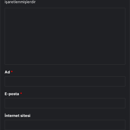
işaretlenmişlerdir
Y
o
r
u
m
*
Ad
*
E-posta
*
İnternet sitesi