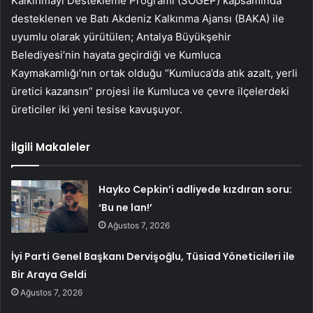
Kalkınmayı Destekleme Programı (SOGEP) kapsamında
desteklenen ve Batı Akdeniz Kalkınma Ajansı (BAKA) ile
uyumlu olarak yürütülen; Antalya Büyükşehir
Belediyesi’nin hayata geçirdiği ve Kumluca
Kaymakamlığı’nın ortak olduğu “Kumluca’da atık azalt, yerli
üretici kazansın” projesi ile Kumluca ve çevre ilçelerdeki
üreticiler iki yeni tesise kavuşuyor.
İlgili Makaleler
Hayko Cepkin’i adliyede kızdıran soru:
‘Bu ne lan!’
Ağustos 7, 2026
İyi Parti Genel Başkanı Dervişoğlu, Tüsiad Yöneticileri ile
Bir Araya Geldi
Ağustos 7, 2026