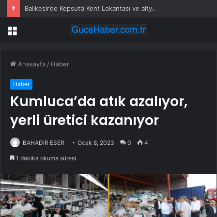
Balıkesir’de Kepsut’a Kent Lokantası ve altyapı desteği
Menü
Anasayfa
/
Haber
Haber
Kumluca’da atık azalıyor,
yerli üretici kazanıyor
BAHADIR ESER
Ocak 8, 2023
0
4
1 dakika okuma süresi