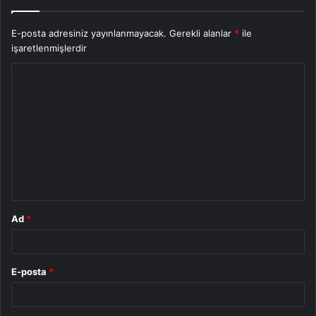
E-posta adresiniz yayınlanmayacak.
Gerekli alanlar
*
ile
işaretlenmişlerdir
Y
o
r
u
m
*
Ad
*
E-posta
*