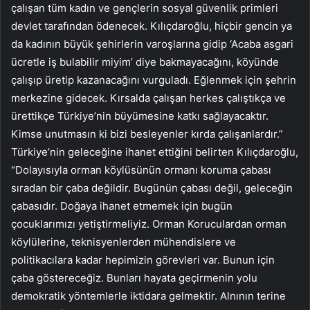
çalışan tüm kadın ve gençlerin sosyal güvenlik primleri
devlet tarafından ödenecek. Kılıçdaroğlu, hiçbir gencin ya
da kadının büyük şehirlerin varoşlarına gidip ‘Acaba asgari
ücretle iş bulabilir miyim’ diye bakmayacağını, köyünde
çalışıp üretip kazanacağını vurguladı. Eğlenmek için şehrin
merkezine gidecek. Kırsalda çalışan herkes çalıştıkça ve
ürettikçe Türkiye’nin büyümesine katkı sağlayacaktır.
Kimse unutmasın ki bizi besleyenler kırda çalışanlardır.”
Türkiye’nin geleceğine ihanet ettiğini belirten Kılıçdaroğlu,
“Dolayısıyla orman köylüsünün ormanı koruma çabası
sıradan bir çaba değildir. Bugünün çabası değil, geleceğin
çabasıdır. Doğaya ihanet etmemek için bugün
çocuklarımızı yetiştirmeliyiz. Orman Koruculardan orman
köylülerine, teknisyenlerden mühendislere ve
politikacılara kadar hepimizin görevleri var. Bunun için
çaba göstereceğiz. Bunları hayata geçirmenin yolu
demokratik yöntemlerle iktidara gelmektir. Alnının terine