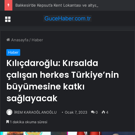
Balıkesir’de Kepsut’a Kent Lokantası ve altyapı desteği
Menü
Anasayfa
/
Haber
Haber
Kılıçdaroğlu: Kırsalda
çalışan herkes Türkiye’nin
büyümesine katkı
sağlayacak
İREM KARAOĞLANOĞLU
Ocak 7, 2023
0
4
1 dakika okuma süresi