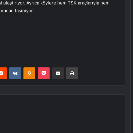
ni ulaştırıyor. Ayrıca köylere hem TSK araçlarıyla hem
aradan taşınıyor.
erest
Reddit
VKontakte
Odnoklassniki
Pocket
E-Posta ile paylaş
Yazdır