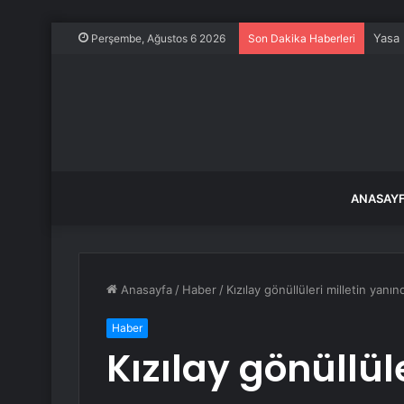
Yasa 
Perşembe, Ağustos 6 2026
Son Dakika Haberleri
ANASAY
Anasayfa
/
Haber
/
Kızılay gönüllüleri milletin yanın
Haber
Kızılay gönüllüle