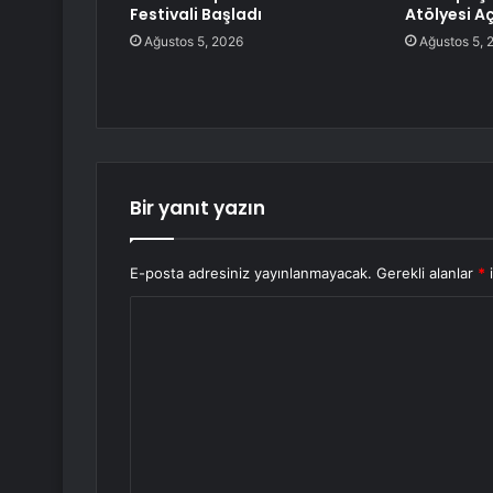
Festivali Başladı
Atölyesi Aç
Ağustos 5, 2026
Ağustos 5, 
Bir yanıt yazın
E-posta adresiniz yayınlanmayacak.
Gerekli alanlar
*
i
Y
o
r
u
m
*