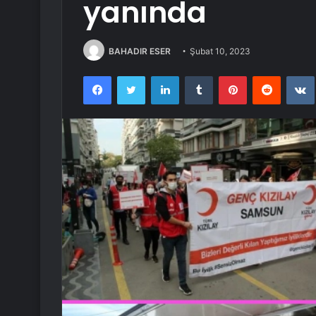
yanında
BAHADIR ESER
Şubat 10, 2023
Facebook
Twitter
LinkedIn
Tumblr
Pinterest
Reddit