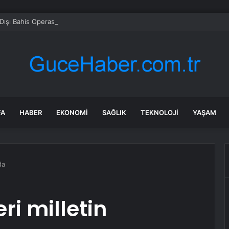
Dışı Bahis Operasyonunda 66 Tutuklama
FA
HABER
EKONOMI
SAĞLIK
TEKNOLOJI
YAŞAM
da
ri milletin