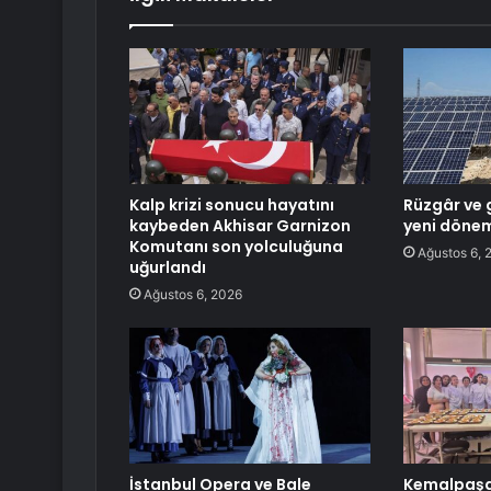
Kalp krizi sonucu hayatını
Rüzgâr ve 
kaybeden Akhisar Garnizon
yeni döne
Komutanı son yolculuğuna
Ağustos 6, 
uğurlandı
Ağustos 6, 2026
İstanbul Opera ve Bale
Kemalpaşa’