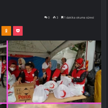
0
3
1 dakika okuma süresi
VKontakte
Odnoklassniki
Pocket