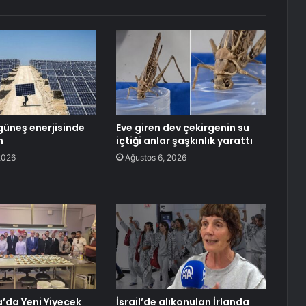
güneş enerjisinde
Eve giren dev çekirgenin su
m
içtiği anlar şaşkınlık yarattı
2026
Ağustos 6, 2026
da Yeni Yiyecek
İsrail’de alıkonulan İrlanda