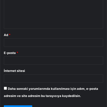
u
m
*
Ad
*
E-posta
*
İnternet sitesi
Daha sonraki yorumlarımda kullanılması için adım, e-posta
adresim ve site adresim bu tarayıcıya kaydedilsin.