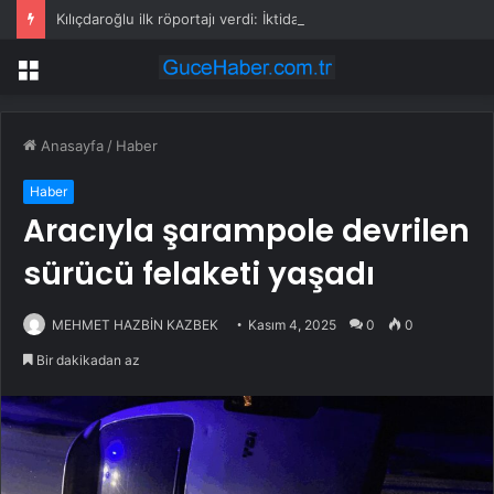
Kılıçdaroğlu ilk röportajı verdi: İktidar yürüyüşümüz başlamıştır; arınacağız, kazanacağız
Menü
Anasayfa
/
Haber
Haber
Aracıyla şarampole devrilen
sürücü felaketi yaşadı
MEHMET HAZBİN KAZBEK
Kasım 4, 2025
0
0
Bir dakikadan az