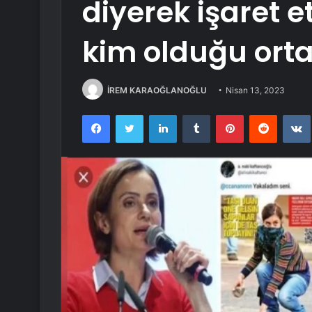
diyerek işaret et
kim olduğu orta
İREM KARAOĞLANOĞLU
Nisan 13, 2023
Facebook
Twitter
LinkedIn
Tumblr
Pinterest
Reddit