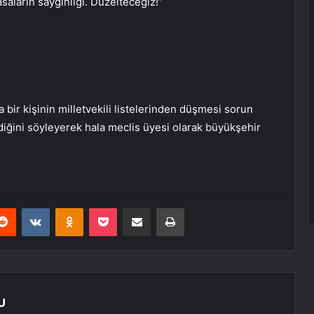
saların saygınlığı. Düzelteceğiz!”
 bir kişinin milletvekili listelerinden düşmesi sorun
ediğini söyleyerek hala meclis üyesi olarak büyükşehir
erest
Reddit
VKontakte
Odnoklassniki
Pocket
E-Posta ile paylaş
Yazdır
U