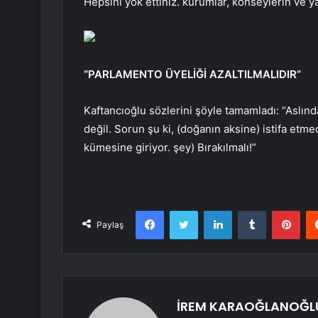
Hepsini yok ettiniz. kurumlar, konseylerin ve ya
“PARLAMENTO ÜYELİĞİ AZALTILMALIDIR”
Kaftancıoğlu sözlerini şöyle tamamladı: “Aslında
değil. Sorun şu ki, (doğanın aksine) istifa etm
kümesine giriyor. şey) Bırakılmalı!”
Facebook
Twitter
LinkedIn
Tumblr
Pint
Paylaş
İREM KARAOĞLANOĞL