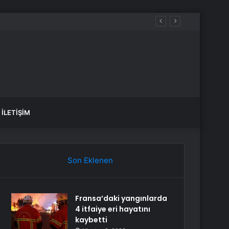
 OSB’de başvurular başladı
İLETIŞIM
Son Eklenen
Fransa’daki yangınlarda
4 itfaiye eri hayatını
kaybetti