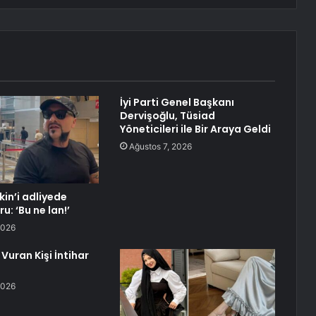
İyi Parti Genel Başkanı
Dervişoğlu, Tüsiad
Yöneticileri ile Bir Araya Geldi
Ağustos 7, 2026
in’i adliyede
u: ‘Bu ne lan!’
2026
Vuran Kişi İntihar
2026