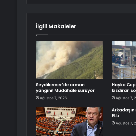
İlgili Makaleler
Seydikemer’de orman
Hayko Cepk
yangını! Müdahale sürüyor
kızdıran sor
Ağustos 7, 2026
Ağustos 7, 
Arkadaşını 
Etti
Ağustos 7, 