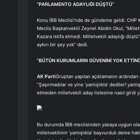
“PARLAMENTO ADAYLIĞI DÜŞTÜ”
Konu İBB Meclisi’nde de gündeme geldi. CHP K
Meclis Başkanvekili Zeynel Abidin Okul, “Milletve
Kazara istifa etmedi. Milletvekili adaylığı düş
aykırı bir şey yok” dedi.
“BÜTÜN KURUMLARIN GÜVENİNİ YOK ETTİNİ
AK Parti
Gruptan yapılan açıklamanın ardından 
“Şaşırmadılar ve yine ‘yanlışlıkla’ dediler! yanl
etmeden milletvekili aday listesine nasıl girdi y
Bu durumda İBB meclisinden yasaya uygun olara
milletvekilinin ‘yanlışlıkla’ başvurduk deme hak