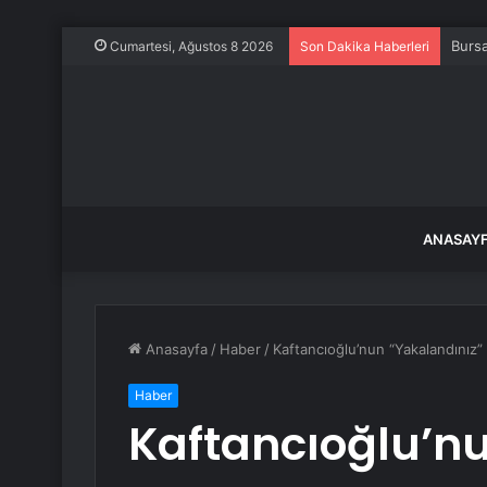
Burs
Cumartesi, Ağustos 8 2026
Son Dakika Haberleri
ANASAY
Anasayfa
/
Haber
/
Kaftancıoğlu’nun “Yakalandınız” d
Haber
Kaftancıoğlu’n