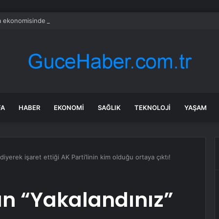
a ekonomisinde tarihi dönüşüm hamlesi resmen başladı… TEKNOSAB KOBİ
FA
HABER
EKONOMI
SAĞLIK
TEKNOLOJI
YAŞAM
iyerek işaret ettiği AK Parti’linin kim olduğu ortaya çıktı!
un “Yakalandınız”