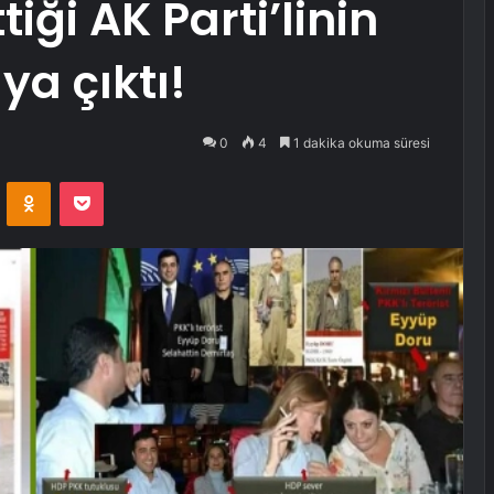
tiği AK Parti’linin
ya çıktı!
0
4
1 dakika okuma süresi
VKontakte
Odnoklassniki
Pocket