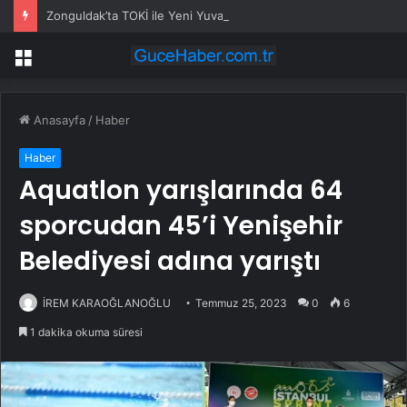
Zonguldak’ta TOKİ ile Yeni Yuvalar
Menü
Anasayfa
/
Haber
Haber
Aquatlon yarışlarında 64
sporcudan 45’i Yenişehir
Belediyesi adına yarıştı
İREM KARAOĞLANOĞLU
Temmuz 25, 2023
0
6
1 dakika okuma süresi