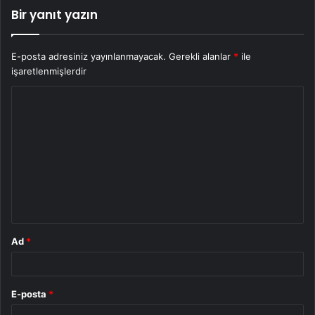
Bir yanıt yazın
E-posta adresiniz yayınlanmayacak.
Gerekli alanlar
*
ile
işaretlenmişlerdir
Y
o
r
u
m
*
Ad
*
E-posta
*