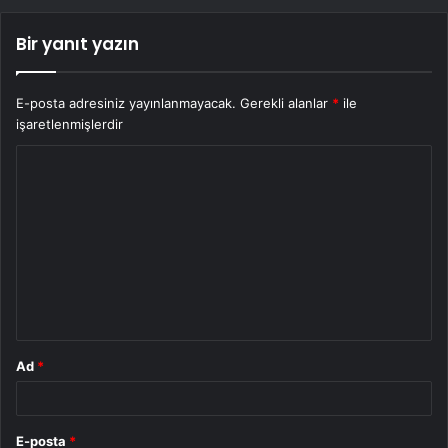
Bir yanıt yazın
E-posta adresiniz yayınlanmayacak.
Gerekli alanlar
*
ile
işaretlenmişlerdir
Y
o
r
u
m
*
Ad
*
E-posta
*