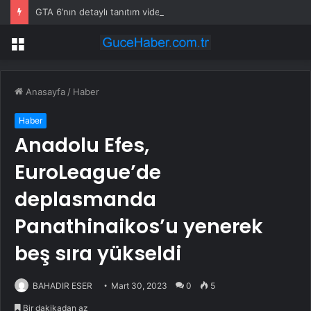
GTA 6’nın detaylı tanıtım videosu bu ay Netflix’te yayınlanacak: Netflix tarih verdi
Menü
Anasayfa
/
Haber
Haber
Anadolu Efes,
EuroLeague’de
deplasmanda
Panathinaikos’u yenerek
beş sıra yükseldi
BAHADIR ESER
Mart 30, 2023
0
5
Bir dakikadan az