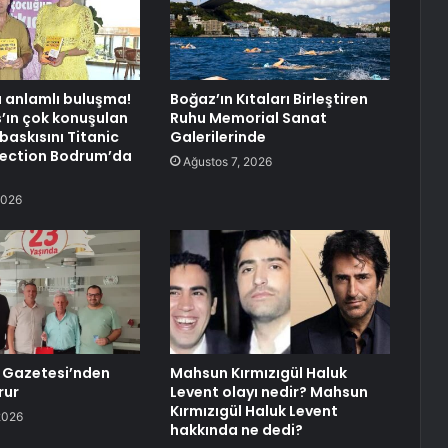
 anlamlı buluşma!
Boğaz’ın Kıtaları Birleştiren
’ın çok konuşulan
Ruhu Memorial Sanat
 baskısını Titanic
Galerilerinde
lection Bodrum’da
Ağustos 7, 2026
2026
 Gazetesi’nden
Mahsun Kırmızıgül Haluk
rur
Levent olayı nedir? Mahsun
Kırmızıgül Haluk Levent
2026
hakkında ne dedi?