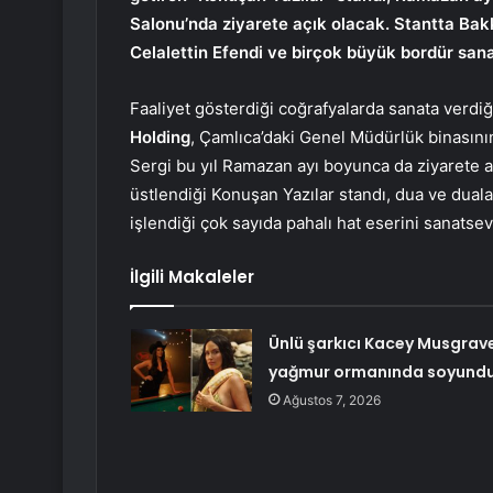
Salonu’nda ziyarete açık olacak. Stantta Bak
Celalettin Efendi ve birçok büyük bordür sana
Faaliyet gösterdiği coğrafyalarda sanata verdi
Holding
, Çamlıca’daki Genel Müdürlük binasını
Sergi bu yıl Ramazan ayı boyunca da ziyarete a
üstlendiği Konuşan Yazılar standı, dua ve duala
işlendiği çok sayıda pahalı hat eserini sanatse
İlgili Makaleler
Ünlü şarkıcı Kacey Musgrav
yağmur ormanında soyund
Ağustos 7, 2026