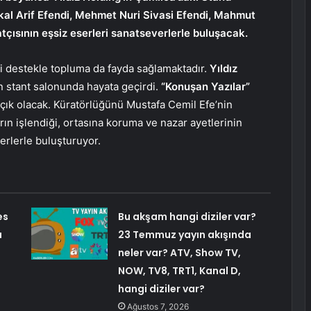
kal Arif Efendi, Mehmet Nuri Sivasi Efendi, Mahmut
tçısının eşsiz eserleri sanatseverlerle buluşacak.
ği destekle topluma da fayda sağlamaktadır.
Yıldız
n stant salonunda hayata geçirdi.
“Konuşan Yazılar”
çık olacak. Küratörlüğünü Mustafa Cemil Efe’nin
rın işlendiği, ortasına koruma ve nazar ayetlerinin
verlerle buluşturuyor.
es
Bu akşam hangi diziler var?
u
23 Temmuz yayın akışında
neler var? ATV, Show TV,
NOW, TV8, TRT1, Kanal D,
hangi diziler var?
Ağustos 7, 2026