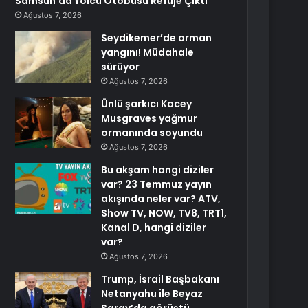
Samsun’da Yolcu Otobüsü Refüje Çıktı
Ağustos 7, 2026
Seydikemer’de orman
yangını! Müdahale
sürüyor
Ağustos 7, 2026
Ünlü şarkıcı Kacey
Musgraves yağmur
ormanında soyundu
Ağustos 7, 2026
Bu akşam hangi diziler
var? 23 Temmuz yayın
akışında neler var? ATV,
Show TV, NOW, TV8, TRT1,
Kanal D, hangi diziler
var?
Ağustos 7, 2026
Trump, İsrail Başbakanı
Netanyahu ile Beyaz