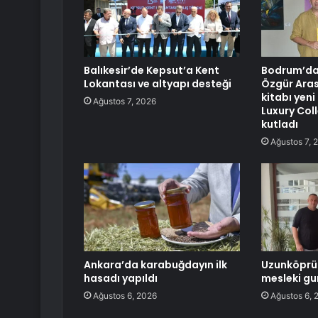
Balıkesir’de Kepsut’a Kent
Bodrum’da
Lokantası ve altyapı desteği
Özgür Aras
kitabı yeni
Ağustos 7, 2026
Luxury Col
kutladı
Ağustos 7, 
Ankara’da karabuğdayın ilk
Uzunköprü
hasadı yapıldı
mesleki gu
Ağustos 6, 2026
Ağustos 6, 