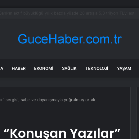
alımında ÖTV düzenlemesi: Vatandaşlar bayilere akın etti
FA
HABER
EKONOMI
SAĞLIK
TEKNOLOJI
YAŞAM
lar” sergisi, sabır ve dayanışmayla yoğrulmuş ortak
n “Konuşan Yazılar”