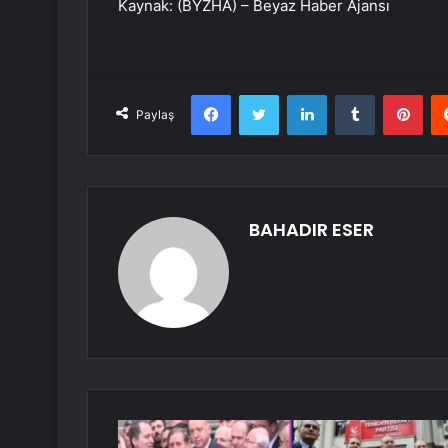
Kaynak: (BYZHA) – Beyaz Haber Ajansı
Facebook
Twitter
LinkedIn
Tumblr
Pint
Paylaş
BAHADIR ESER