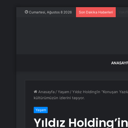
Araç 
Cumartesi, Ağustos 8 2026
Son Dakika Haberleri
ANASAY
Anasayfa
/
Yaşam
/
Yıldız Holding’in “Konuşan Yazı
kültürümüzün izlerini taşıyor.
Yaşam
Yıldız Holding’i