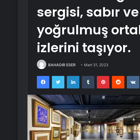
sergisi, sabır 
yoğrulmuş orta
izlerini taşıyor.
BAHADIR ESER
Mart 31, 2023
Facebook
Twitter
LinkedIn
Tumblr
Pinterest
Reddit