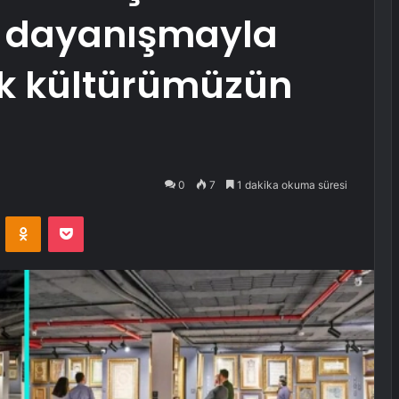
ve dayanışmayla
k kültürümüzün
0
7
1 dakika okuma süresi
VKontakte
Odnoklassniki
Pocket