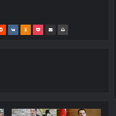
erest
Reddit
VKontakte
Odnoklassniki
Pocket
E-Posta ile paylaş
Yazdır