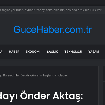
ı Vuran Kişi İntihar Etti
FA
HABER
EKONOMI
SAĞLIK
TEKNOLOJI
YAŞAM
ş: Bu seçimler özgür günlerin başlangıcı olacak
adayı Önder Aktaş: