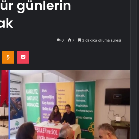
ür günlerin
ak
0
7
3 dakika okuma süresi
VKontakte
Odnoklassniki
Pocket