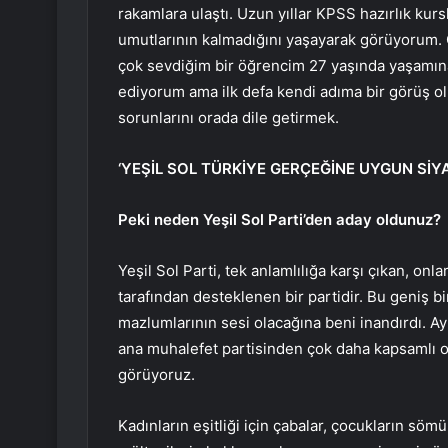
rakamlara ulaştı. Uzun yıllar KPSS hazırlık ku
umutlarının kalmadığını yaşayarak görüyorum.
çok sevdiğim bir öğrencim 27 yaşında yaşamına s
ediyorum ama ilk defa kendi adıma bir görüş ol
sorunlarını orada dile getirmek.
‘YEŞİL SOL TÜRKİYE GERÇEĞİNE UYGUN SİY
Peki neden Yeşil Sol Parti’den aday oldunuz?
Yeşil Sol Parti, tek anlamlılığa karşı çıkan, onl
tarafından desteklenen bir partidir. Bu geniş bir
mazlumlarının sesi olacağına beni inandırdı. 
ana muhalefet partisinden çok daha kapsamlı 
görüyoruz.
Kadınların eşitliği için çabalar, çocukların söm