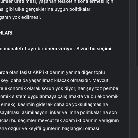
zümler üretilmesi, yaşanan felaketin sona ermesi için
sı gibi ülke gerçeklerine uygun politikalar
ğanın yok edilmesi.
LARI’
 muhalefet ayrı bir önem veriyor. Sizce bu seçimi
darda olan faşist AKP iktidarının yanına diğer toplu
k ülkeyi daha da yaşanılmaz kılacak olmasıdır. Mevcut
ve ekonomik olarak sorun yok diyor, her şey toz pembe
nomik sistem uygulanmaya çalışılmakta ve bu ekonomik
ere emekçi kesimin giderek daha da yoksullaşmasına
sayılması, asimilasyon, inkar ve imha politikalarına son
acası bu seçimler mevcut tek adam iktidarının varlığının
aha özgür ve keyifli günlerin başlangıcı olması