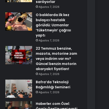
sarılıyorlar
Ağustos 7, 2026
O balıklarda ilk kez
bulaşıcı hastalık
görüldü: Uzmanlar
‘tüketmeyin’ çağrısı
yaptı
Ağustos 7, 2026
22 Temmuz benzine,
mazota, motorine zam
veya indirim var mı?
Güncel benzin motorin
akaryakıt fiyatları!
Ağustos 7, 2026
Bafra’da Teknoloji
Bağımlılığı Semineri
Ağustos 7, 2026
Haberler.com Özel:
Özgür Özel’in yeni parti