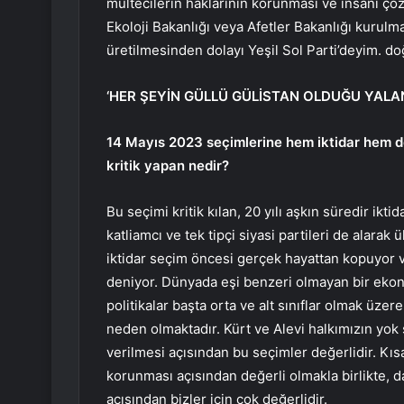
mültecilerin haklarının korunması ve insani çö
Ekoloji Bakanlığı veya Afetler Bakanlığı kurulma
üretilmesinden dolayı Yeşil Sol Parti’deyim. do
‘HER ŞEYİN GÜLLÜ GÜLİSTAN OLDUĞU YALAN
14 Mayıs 2023 seçimlerine hem iktidar hem de
kritik yapan nedir?
Bu seçimi kritik kılan, 20 yılı aşkın süredir ikti
katliamcı ve tek tipçi siyasi partileri de alara
iktidar seçim öncesi gerçek hayattan kopuyor 
deniyor. Dünyada eşi benzeri olmayan bir eko
politikalar başta orta ve alt sınıflar olmak üz
neden olmaktadır. Kürt ve Alevi halkımızın yok 
verilmesi açısından bu seçimler değerlidir. Kıs
korunması açısından değerli olmakla birlikte, d
açısından bizler için çok değerlidir.