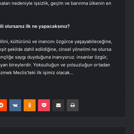
aları nedeniyle işsizlik, geçim ve barınma ülkenin en
ili olursanız ilk ne yapacaksınız?
dilini, kültürünü ve inancını özgürce yaşayabileceğine,
şit şekilde dahil edildiğine, cinsel yönelimi ne olursa
ençliğe saygı duyduğuna inanıyoruz. insanlar özgür,
lmayan bireylerdir. Yoksulluğun ve yolsuzluğun ortadan
çözmek Meclis’teki ilk işimiz olacak…
erest
Reddit
VKontakte
Odnoklassniki
Pocket
E-Posta ile paylaş
Yazdır