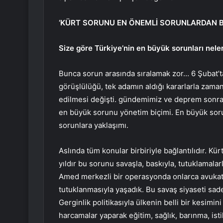
‘KÜRT SORUNU EN ÖNEMLİ SORUNLARDAN Bİ
Size göre Türkiye’nin en büyük sorunları nele
Bunca sorun arasında sıralamak zor… 6 Şubat’ta
görüşlülüğü, tek adamın aldığı kararlarla zam
edilmesi değişti. gündemimiz ve deprem sonra
en büyük sorunu yönetim biçimi. En büyük soru
sorunlara yaklaşımı.
Aslında tüm konular birbiriyle bağlantılıdır. Kü
yıldır bu sorunu savaşla, baskıyla, tutuklamal
Amed merkezli bir operasyonda onlarca avukat, s
tutuklanmasıyla yaşadık. Bu savaş siyaseti sade
Gerginlik politikasıyla ülkenin belli bir kesimi
harcamalar yaparak eğitim, sağlık, barınma, isti