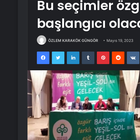
Bu seçimler özg
başlangıcı olac
ÖZLEM KARAKÖK GÜNGÖR
Mayıs 19, 2023
Facebook
Twitter
LinkedIn
Tumblr
Pinterest
Reddit