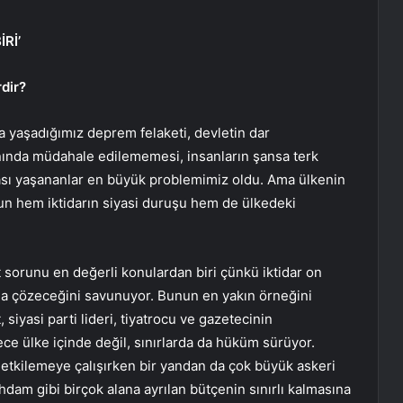
Rİ’
rdir?
 yaşadığımız deprem felaketi, devletin dar
anında müdahale edilememesi, insanların şansa terk
sı yaşananlar en büyük problemimiz oldu. Ama ülkenin
n hem iktidarın siyasi duruşu hem de ülkedeki
rt sorunu en değerli konulardan biri çünkü iktidar on
arla çözeceğini savunuyor. Bunun en yakın örneğini
iyasi parti lideri, tiyatrocu ve gazetecinin
ce ülke içinde değil, sınırlarda da hüküm sürüyor.
ni etkilemeye çalışırken bir yandan da çok büyük askeri
hdam gibi birçok alana ayrılan bütçenin sınırlı kalmasına