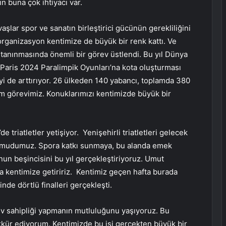
ın buna çok ihtiyacı var.
ar spor ve sanatın birleştirici gücünün gerekliliğini
 organizasyon kentimize de büyük bir renk kattı. Ve
anınmasında önemli bir görev üstlendi. Bu yıl Dünya
. Paris 2024 Paralimpik Oyunları’na kota oluşturması
giyi de arttırıyor. 26 ülkeden 140 yabancı, toplamda 380
m görevimiz. Konuklarımızı kentimizde büyük bir
e triatletler yetişiyor. Yenişehirli triatletleri gelecek
 umudumuz. Spora katkı sunmaya, bu alanda emek
un beşincisini bu yıl gerçekleştiriyoruz. Umut
 kentimize getiririz. Kentimiz geçen hafta burada
nde dörtlü finalleri gerçekleşti.
 ev sahipliği yapmanın mutluluğunu yaşıyoruz. Bu
kür ediyorum. Kentimizde bu işi gerçekten büyük bir