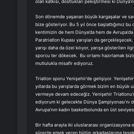
olan katkısı, dostlukları pekiştirmesi ki Dünya’n
Son dönemde yaşanan büyük kargaşalar ve savaşl
bize gösteriyor. Bu 5 yıl önce başlattığımız bu
kentimizin de hem Dünya’da hem de Avrupa’da t
Paratriatlon Kupası yarışları da gerçekleşecek
yarışı daha da özel kılıyor, yarışa gösterilen il
sporcu ter dökecek. Bu ortamı hazırlamak bizi
mutlulukla misafir ediyoruz.
Triatlon sporu Yenişehir’de gelişiyor. Yenişehir’d
yıllarda bu yarışlarda görmek bizim en büyük
vermeye devam edeceğiz. Yenişehir Triatlonu’n
ediyorum ki gelecekte Dünya Şampiyonası’nı da
Avrupa’nın kadın basketbolunda en üst seviyesi
Bir hafta arayla iki uluslararası organizasyona
süreçte emek veren bütün arkadaşlarıma teşek