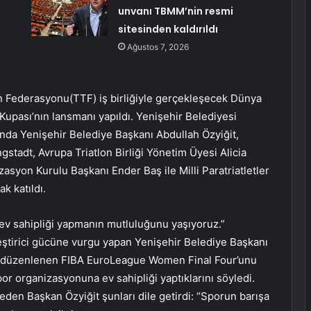
unvanı TBMM’nin resmi
sitesinden kaldırıldı
Ağustos 7, 2026
on Federasyonu(TTF) iş birliğiyle gerçekleşecek Dünya
Kupası’nın lansmanı yapıldı. Yenişehir Belediyesi
da Yenişehir Belediye Başkanı Abdullah Özyiğit,
ngstadt, Avrupa Triatlon Birliği Yönetim Üyesi Alicia
asyon Kurulu Başkanı Ender Baş ile Milli Paratriatletler
k katıldı.
a ev sahipliği yapmanın mutluluğunu yaşıyoruz.”
ştirici gücüne vurgu yapan Yenişehir Belediye Başkanı
’de düzenlenen FIBA EuroLeague Women Final Four’unu
spor organizasyonuna ev sahipliği yaptıklarını söyledi.
 eden Başkan Özyiğit şunları dile getirdi: “Sporun barışa