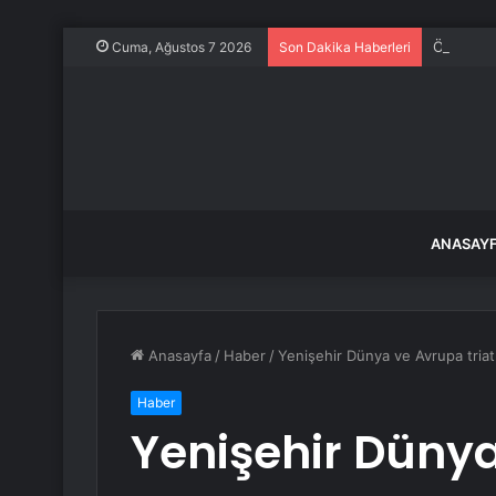
Özgür Öze
Cuma, Ağustos 7 2026
Son Dakika Haberleri
ANASAY
Anasayfa
/
Haber
/
Yenişehir Dünya ve Avrupa triatl
Haber
Yenişehir Düny