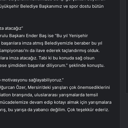
Büyükşehir Belediye Başkanımız ve spor dostu bütün
za atacağız”
ulu Başkanı Ender Baş ise “Bu yıl Yenişehir
 başarılara imza atmış Belediyemizle beraber bu yıl
Şampiyonası’nı da ilave ederek taçlandırmış olduk.
ılara imza atacağız. Tabi ki bu konuda sağ olsun
ese şimdiden başarılar diliyorum.” şeklinde konuştu.
p motivasyonu sağlayabiliyoruz.”
n Uğurcan Özer, Mersin’deki yarışları çok önemsediklerini
iatlon branşında, uluslararası yarışmalarda temsil
 mücadelemize devam edip kotayı almak için yarışmalara
rış, bu yarışa da yabancı değilim. Çok teşekkür ederiz.