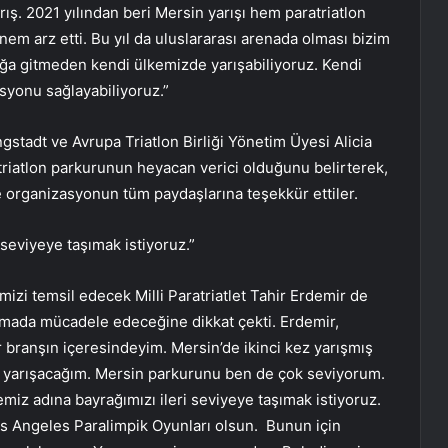
ış. 2021 yılından beri Mersin yarışı hem paratriatlon
em arz etti. Bu yıl da uluslararası arenada olması bizim
ağa gitmeden kendi ülkemizde yarışabiliyoruz. Kendi
syonu sağlayabiliyoruz.”
ngstadt ve Avrupa Triatlon Birliği Yönetim Üyesi Alicia
 triatlon parkurunun heyacan verici olduğunu belirterek,
 organizasyonun tüm paydaşlarına teşekkür ettiler.
 seviyeye taşımak istiyoruz.”
izi temsil edecek Milli Paratriatlet Tahir Erdemir de
ışmada mücadele edeceğine dikkat çekti. Erdemir,
branşın içeresindeyim. Mersin’de ikinci kez yarışmış
da yarışacağım. Mersin parkurunu ben de çok seviyorum.
miz adına bayrağımızı ileri seviyeye taşımak istiyoruz.
s Angeles Paralimpik Oyunları olsun. Bunun için