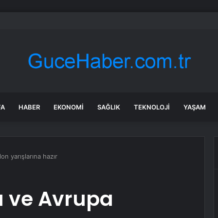
l’in ‘genel başkan’ unvanı TBMM’nin resmi sitesinden kaldırıldı
FA
HABER
EKONOMI
SAĞLIK
TEKNOLOJI
YAŞAM
on yarışlarına hazır
a ve Avrupa