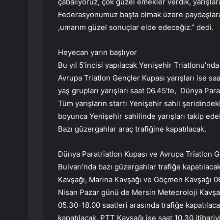
çabalıyoruz, çok güzel emekler verdik, yarışla
Federasyonumuz başta olmak üzere paydaşlara 
,umarım güzel sonuçlar elde edeceğiz.” dedi.
Heyecan yarın başlıyor
Bu yıl 5’incisi yapılacak Yenişehir Triatlonu’nd
Avrupa Triatlon Gençler Kupası yarışları ise sa
yaş grupları yarışları saat 06.45’te, Dünya Para
Tüm yarışların startı Yenişehir sahil şeridinde
boyunca Yenişehir sahilinde yarışları takip ede
Bazı güzergahlar araç trafiğine kapatılacak.
Dünya Paratriatlon Kupası ve Avrupa Triatlon 
Bulvarı’nda bazı güzergahlar trafiğe kapatılac
Kavşağı, Marina Kavşağı ve Göçmen Kavşağı 06.0
Nisan Pazar günü de Mersin Meteoroloji Kavş
05.30-18.00 saatleri arasında trafiğe kapatılac
kapatılacak, PTT Kavşağı ise saat 10.30 itibari