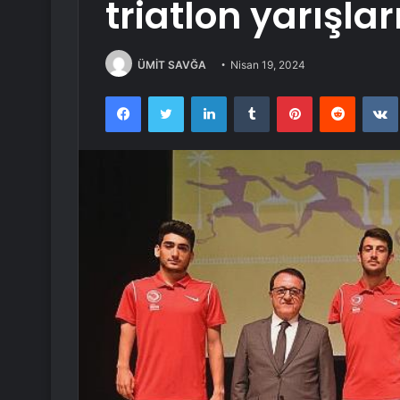
triatlon yarışla
ÜMİT SAVĞA
Nisan 19, 2024
Facebook
Twitter
LinkedIn
Tumblr
Pinterest
Reddit