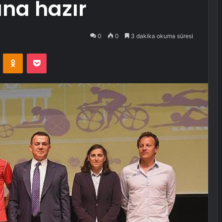
rına hazır
0
0
3 dakika okuma süresi
VKontakte
Odnoklassniki
Pocket