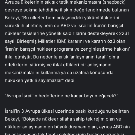
Avrupa ülkelerinin sık sık tetik mekanizmasını (snapback)
devreye sokma tehdidine ilişkin değerlendirmede bulunan
Bekayi, “Bu ülkeler hem anlaşmadaki yükümlülüklerini
sürekli ihlal etmiş hem de ABD ve İsrail’in İran’ın barışçıl
nükleer tesislerine yönelik saldırılarını destekleyerek 2231
sayılı Birleşmiş Milletler (BM) kararını ve kararın özü olan
‘İran’ın barışçıl nükleer programı ve zenginleştirme hakkını’
ihlal etmiştir. Bu nedenle artık ‘anlaşmanın tarafı’ olma
niteliklerini yitirmiş ve ihlal ettikleri bir anlaşmanın
mekanizmalarını kullanma ya da uzatma konusunda
hukuken yetkili sayılmazlar” dedi.
“Avrupa İsrail’in hedeflerine ne kadar boyun eğecek?”
İsrail’in 3 Avrupa ülkesi üzerinde baskı kurduğunu belirten
Bekayi, “Bölgede nükleer silaha sahip tek rejim olan ve
nükleer anlaşmanın en büyük düşmanı olan, ayrıca ABD’nin
bu anlaşmadan tek taraflı çekilmesinin başlıca sorumlusu