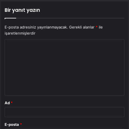
Bir yanıt yazın
E-posta adresiniz yayınlanmayacak.
Gerekli alanlar
*
ile
işaretlenmişlerdir
Y
o
r
u
m
*
Ad
*
E-posta
*