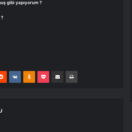
uş gibi yapıyorum ?
 ?
erest
Reddit
VKontakte
Odnoklassniki
Pocket
E-Posta ile paylaş
Yazdır
U