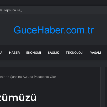
’de Kepsut’a Kent Lokantası ve altyapı desteği
FA
HABER
EKONOMI
SAĞLIK
TEKNOLOJI
YAŞAM
nlerin Şansına Avrupa Pasaportu Olur
üzümüzü