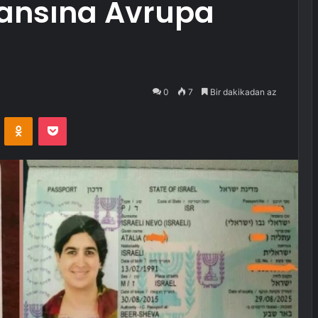
Şansına Avrupa
0
7
Bir dakikadan az
VKontakte
Odnoklassniki
Pocket