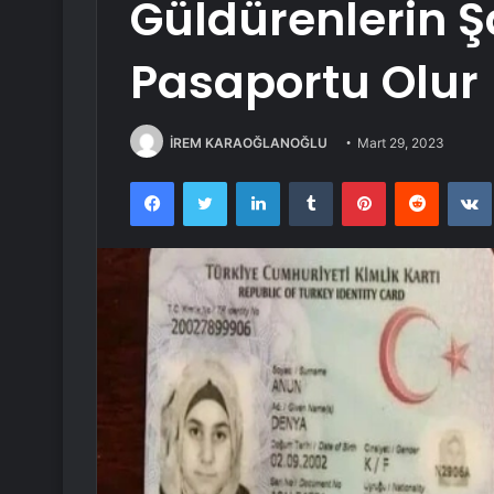
Güldürenlerin 
Pasaportu Olur
İREM KARAOĞLANOĞLU
Mart 29, 2023
Facebook
Twitter
LinkedIn
Tumblr
Pinterest
Reddit