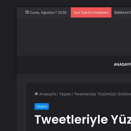
Balıkesir
Cuma, Ağustos 7 2026
Son Dakika Haberleri
ANASAY
Anasayfa
/
Yaşam
/
Tweetleriyle Yüzümüzü Güldüre
Yaşam
Tweetleriyle Y