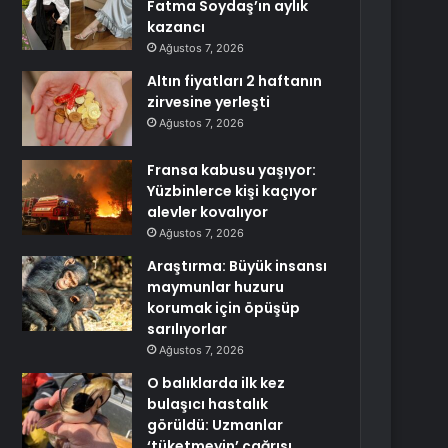
Fatma Soydaş’ın aylık
kazancı
Ağustos 7, 2026
Altın fiyatları 2 haftanın
zirvesine yerleşti
Ağustos 7, 2026
Fransa kabusu yaşıyor:
Yüzbinlerce kişi kaçıyor
alevler kovalıyor
Ağustos 7, 2026
Araştırma: Büyük insansı
maymunlar huzuru
korumak için öpüşüp
sarılıyorlar
Ağustos 7, 2026
O balıklarda ilk kez
bulaşıcı hastalık
görüldü: Uzmanlar
‘tüketmeyin’ çağrısı