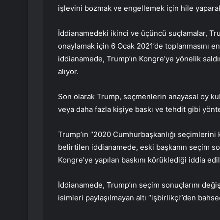
işlevini bozmak ve engellemek için hile yapara
İddianamedeki ikinci ve üçüncü suçlamalar, Tr
onaylamak için 6 Ocak 2021’de toplanmasını eng
iddianamede, Trump’ın Kongre’ye yönelik saldır
alıyor.
Son olarak Trump, seçmenlerin anayasal oy kull
veya daha fazla kişiye baskı ve tehdit gibi yö
Trump’ın “2020 Cumhurbaşkanlığı seçimlerini 
belirtilen iddianamede, eski başkanın seçim son
Kongre’ye yapılan baskını körüklediği iddia edil
İddianamede, Trump’ın seçim sonuçlarını değişt
isimleri paylaşılmayan altı “işbirlikçi”den bahsed