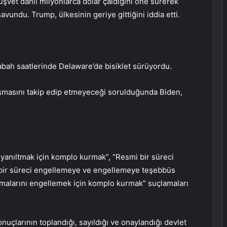
üşvet dahil milyonlarca dolar çaldığını öne sürerek
vundu. Trump, ülkesinin geriye gittiğini iddia etti.
abah saatlerinde Delaware’de bisiklet sürüyordu.
şmasını takip edip etmeyeceği sorulduğunda Biden,
yanıltmak için komplo kurmak”, “Resmi bir süreci
bir süreci engellemeye ve engellemeye teşebbüs
nmalarını engellemek için komplo kurmak” suçlamaları
nuçlarının toplandığı, sayıldığı ve onaylandığı devlet