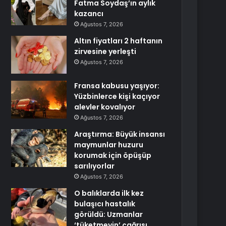
Fatma Soydaş’ın aylık
kazancı
Ağustos 7, 2026
Altın fiyatları 2 haftanın
zirvesine yerleşti
Ağustos 7, 2026
Fransa kabusu yaşıyor:
Yüzbinlerce kişi kaçıyor
alevler kovalıyor
Ağustos 7, 2026
Araştırma: Büyük insansı
maymunlar huzuru
korumak için öpüşüp
sarılıyorlar
Ağustos 7, 2026
O balıklarda ilk kez
bulaşıcı hastalık
görüldü: Uzmanlar
‘tüketmeyin’ çağrısı