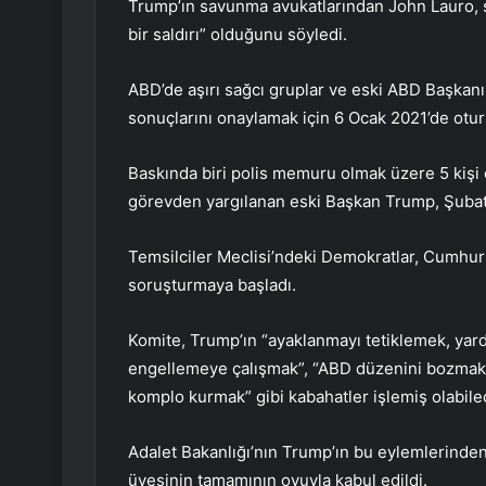
Trump’ın savunma avukatlarından John Lauro, s
bir saldırı” olduğunu söyledi.
ABD’de aşırı sağcı gruplar ve eski ABD Başkan
sonuçlarını onaylamak için 6 Ocak 2021’de otur
Baskında biri polis memuru olmak üzere 5 kişi
görevden yargılanan eski Başkan Trump, Şubat 
Temsilciler Meclisi’ndeki Demokratlar, Cumhuriy
soruşturmaya başladı.
Komite, Trump’ın “ayaklanmayı tetiklemek, yar
engellemeye çalışmak”, “ABD düzenini bozmak 
komplo kurmak” gibi kabahatler işlemiş olabile
Adalet Bakanlığı’nın Trump’ın bu eylemlerinde
üyesinin tamamının oyuyla kabul edildi.