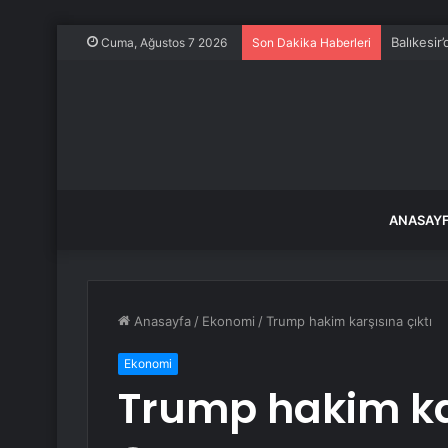
Balıkesir
Cuma, Ağustos 7 2026
Son Dakika Haberleri
ANASAY
Anasayfa
/
Ekonomi
/
Trump hakim karşısına çıktı
Ekonomi
Trump hakim kar