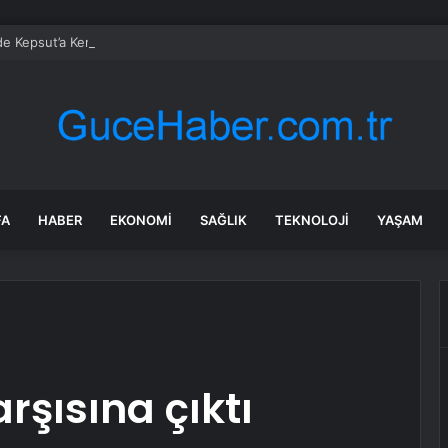
’de Kepsut’a Kent Lokantası ve altyapı desteği
FA
HABER
EKONOMI
SAĞLIK
TEKNOLOJI
YAŞAM
şısına çıktı