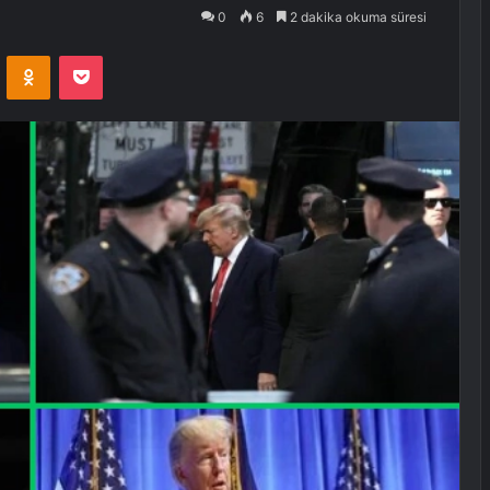
0
6
2 dakika okuma süresi
VKontakte
Odnoklassniki
Pocket