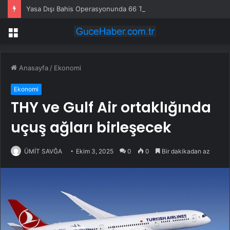
Yasa Dışı Bahis Operasyonunda 66 Tutuklama
Menü
Anasayfa
/
Ekonomi
Ekonomi
THY ve Gulf Air ortaklığında
uçuş ağları birleşecek
ÜMİT SAVĞA
Ekim 3, 2025
0
0
Bir dakikadan az