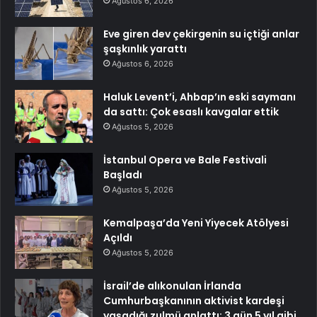
Ağustos 6, 2026
Eve giren dev çekirgenin su içtiği anlar
şaşkınlık yarattı
Ağustos 6, 2026
Haluk Levent’i, Ahbap’ın eski saymanı
da sattı: Çok esaslı kavgalar ettik
Ağustos 5, 2026
İstanbul Opera ve Bale Festivali
Başladı
Ağustos 5, 2026
Kemalpaşa’da Yeni Yiyecek Atölyesi
Açıldı
Ağustos 5, 2026
İsrail’de alıkonulan İrlanda
Cumhurbaşkanının aktivist kardeşi
yaşadığı zulmü anlattı: 3 gün 5 yıl gibi