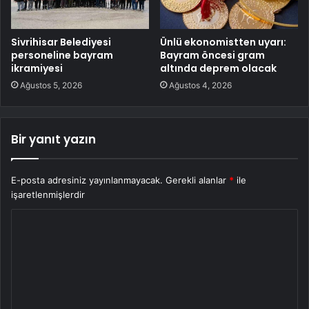
Sivrihisar Belediyesi
Ünlü ekonomistten uyarı:
personeline bayram
Bayram öncesi gram
ikramiyesi
altında deprem olacak
Ağustos 5, 2026
Ağustos 4, 2026
Bir yanıt yazın
E-posta adresiniz yayınlanmayacak.
Gerekli alanlar
*
ile
işaretlenmişlerdir
Y
o
r
u
m