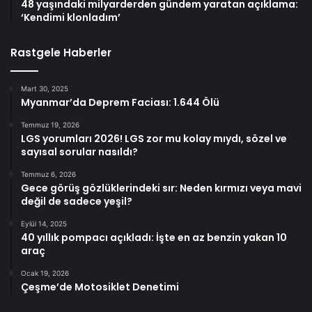
48 yaşındaki milyarderden gündem yaratan açıklama:
‘Kendimi klonladım’
Rastgele Haberler
Mart 30, 2025
Myanmar’da Deprem Faciası: 1.644 Ölü
Temmuz 19, 2026
LGS yorumları 2026! LGS zor mu kolay mıydı, sözel ve
sayısal sorular nasıldı?
Temmuz 6, 2026
Gece görüş gözlüklerindeki sır: Neden kırmızı veya mavi
değil de sadece yeşil?
Eylül 14, 2025
40 yıllık pompacı açıkladı: İşte en az benzin yakan 10
araç
Ocak 19, 2026
Çeşme’de Motosiklet Denetimi