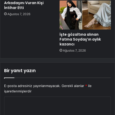
Arkadaşını Vuran Kişi
İntihar Etti
Ağustos 7, 2026
İşte gözaltına alınan
Fatma Soydaş’ın aylık
kazancı
Ağustos 7, 2026
Bir yanıt yazın
E-posta adresiniz yayınlanmayacak.
Gerekli alanlar
*
ile
işaretlenmişlerdir
Y
o