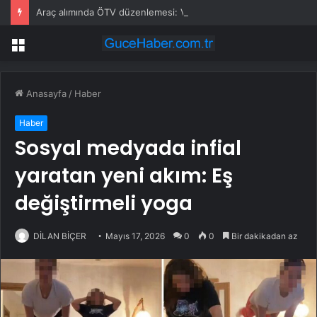
Araç alımında ÖTV düzenlemesi: Vatandaşlar bayilere akın etti
Menü
Anasayfa
/
Haber
Haber
Sosyal medyada infial
yaratan yeni akım: Eş
değiştirmeli yoga
DİLAN BİÇER
Mayıs 17, 2026
0
0
Bir dakikadan az