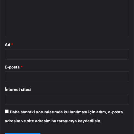
r
u
m
*
Ad
*
E-posta
*
İnternet sitesi
Daha sonraki yorumlarımda kullanılması için adım, e-posta
adresim ve site adresim bu tarayıcıya kaydedilsin.