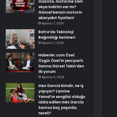
mazota, motorine zam
veya indirim var mı?
Güncel benzin motorin
akaryakıt fiyatları!
Ağustos 7, 2026
Bafra’da Teknoloji
Bağımlılığı Semineri
Ağustos 7, 2026
Haberler.com Özel:
Özgür Özel’in yeni parti
ilanına Gürsel Tekin’den
ilk yorum
Ağustos 6, 2026
Ines Garcia kimdir, ne iş
yapıyor? Lamine
Yamal’ın sevgilisi olduğu
iddia edilen Inés García
Santos kaç yaşında,
nereli?