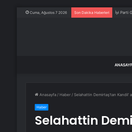
İyi Parti
Cuma, Ağustos 7 2026
Son Dakika Haberleri
ANASAY
Anasayfa
/
Haber
/
Selahattin Demirtaş’tan Kandil’ 
Haber
Selahattin Demi