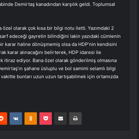
binde Demirtaş kanadından karşılık geldi. Toplumsal
 özel olarak çok kısa bir bilgi notu iletti. Yazımdaki 2
 sarf edeceği gayretin bilindiğini lakin yazıdaki cümlenin
 bir karar haline dönüşmemiş olsa da HDP’nin kendisini
k karar alınacağını belirterek, HDP idaresi ile
k itiraz ediyor. Bana özel olarak gönderilmiş olmasına
mirtaş’ın şahane üsluplu ve bol samimi selamlı bilgi
vakitte bunları uzun uzun tartışabilmek için ortamızda
erest
Reddit
VKontakte
Odnoklassniki
Pocket
E-Posta ile paylaş
Yazdır