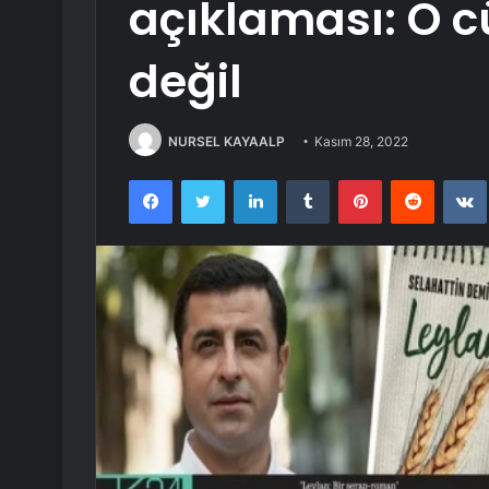
açıklaması: O c
değil
NURSEL KAYAALP
Kasım 28, 2022
Facebook
Twitter
LinkedIn
Tumblr
Pinterest
Reddit