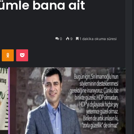
ümle bana ait
0
9
1 dakika okuma süresi
VKontakte
Odnoklassniki
Pocket