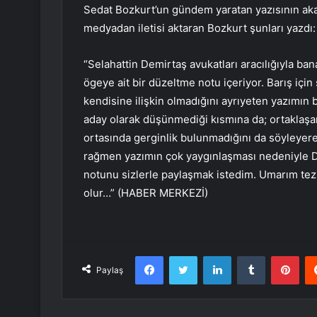
Sedat Bozkurt’un gündem yaratan yazısının aka
medyadan iletisi aktaran Bozkurt şunları yazdı:
“Selahattin Demirtaş avukatları aracılığıyla bana
ögeye ait bir düzeltme notu içeriyor. Barış için
kendisine ilişkin olmadığını ayrıyeten yazımın
aday olarak düşünmediği kısmına da; ortaklaşara
ortasında gerginlik bulunmadığını da söyleyere
rağmen yazımın çok yaygınlaşması nedeniyle De
notunu sizlerle paylaşmak istedim. Umarım tez 
olur…” (HABER MERKEZİ)
Facebook
Twitter
LinkedIn
Tumblr
Pint
Paylaş