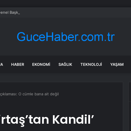
 Genel Başkanı Dervişoğlu, Tüsiad Yöneticileri ile Bir Araya Geldi
FA
HABER
EKONOMI
SAĞLIK
TEKNOLOJI
YAŞAM
açıklaması: O cümle bana ait değil
rtaş’tan Kandil’