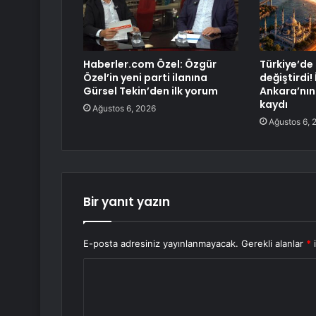
Haberler.com Özel: Özgür
Türkiye’de 
Özel’in yeni parti ilanına
değiştirdi!
Gürsel Tekin’den ilk yorum
Ankara’nın 
kaydı
Ağustos 6, 2026
Ağustos 6, 
Bir yanıt yazın
E-posta adresiniz yayınlanmayacak.
Gerekli alanlar
*
i
Y
o
r