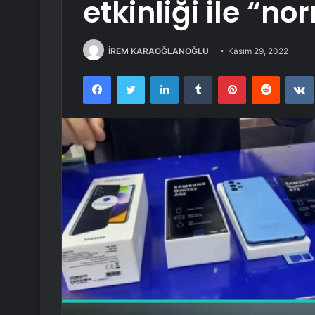
etkinliği ile “n
İREM KARAOĞLANOĞLU
Kasım 29, 2022
Facebook
Twitter
LinkedIn
Tumblr
Pinterest
Reddit