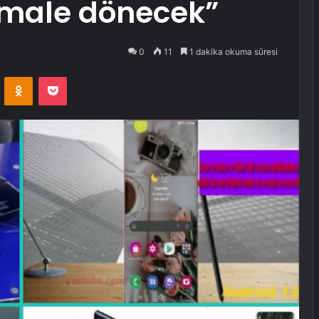
ormale dönecek”
0
11
1 dakika okuma süresi
VKontakte
Odnoklassniki
Pocket