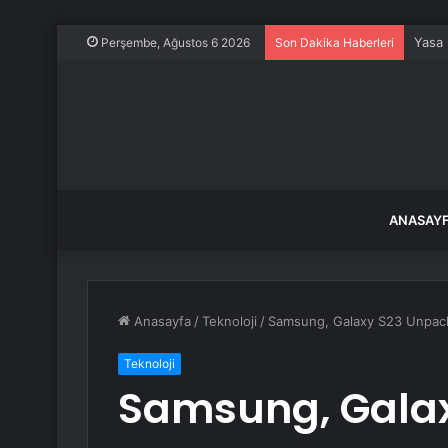
Yasa 
Perşembe, Ağustos 6 2026
Son Dakika Haberleri
ANASAY
Anasayfa
/
Teknoloji
/
Samsung, Galaxy S23 Unpacke
Teknoloji
Samsung, Gala