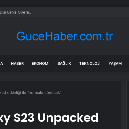
Dışı Bahis Operasyonunda 66 Tutuklama
FA
HABER
EKONOMI
SAĞLIK
TEKNOLOJI
YAŞAM
d etkinliği ile “normale dönecek”
xy S23 Unpacked