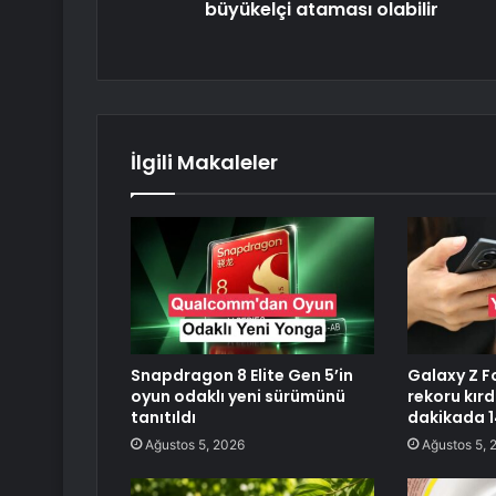
büyükelçi ataması olabilir
İlgili Makaleler
Snapdragon 8 Elite Gen 5’in
Galaxy Z Fo
oyun odaklı yeni sürümünü
rekoru kırd
tanıtıldı
dakikada 14
Ağustos 5, 2026
Ağustos 5, 