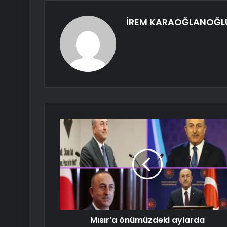
İREM KARAOĞLANOĞL
Mısır’a önümüzdeki aylarda