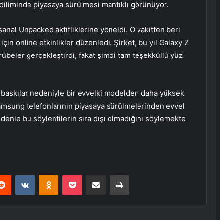
 diliminde piyasaya sürülmesi mantıklı görünüyor.
nal Unpacked aktifliklerine yöneldi. O vakitten beri
için online etkinlikler düzenledi. Şirket, bu yıl Galaxy Z
crübeler gerçekleştirdi, fakat şimdi tam teşekküllü yüz
t baskılar nedeniyle bir evvelki modelden daha yüksek
y Samsung telefonlarının piyasaya sürülmelerinden evvel
 nedenle bu söylentilerin sıra dışı olmadığını söylemekte
erest
Reddit
VKontakte
Odnoklassniki
Pocket
E-Posta ile paylaş
Yazdır