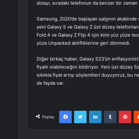
dolayı, sıradaki telefonun da benzer bir zaman
Samsung, 2020’de başlayan salgının akabinde sa
yeni Galaxy S ve Galaxy Z üst düzey telefonları 
Fold 4 ve Galaxy Z Flip 4 için kimi yüz yüze te
yüze Unpacked aktifliklerine geri dönmedi.
Diğer birkaç haber, Galaxy S23’ün enflasyonis
fiyatlı olabileceğini bildiriyor. Yeni üst düze
sıklıkla fiyat artışı söylentileri duyuyoruz, bu
de fayda var.
Facebook
Twitter
LinkedIn
Tumblr
Pint
Paylaş