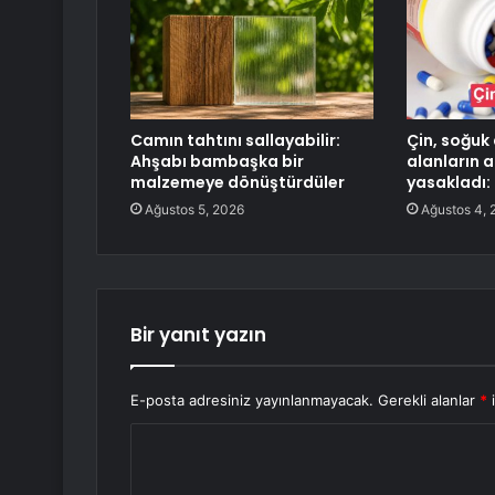
Camın tahtını sallayabilir:
Çin, soğuk a
Ahşabı bambaşka bir
alanların 
malzemeye dönüştürdüler
yasakladı:
Ağustos 5, 2026
Ağustos 4, 
Bir yanıt yazın
E-posta adresiniz yayınlanmayacak.
Gerekli alanlar
*
i
Y
o