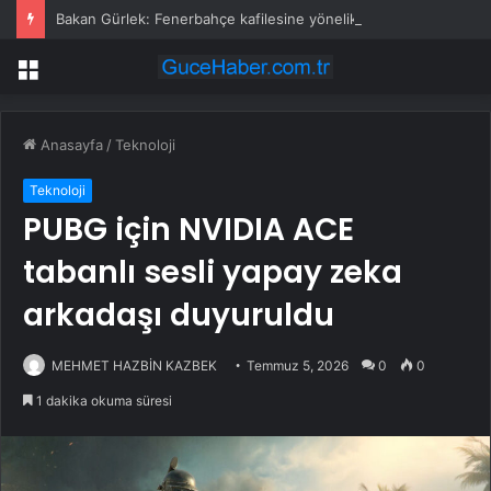
Bakan Gürlek: Fenerbahçe kafilesine yönelik 4 Nisan 2015 saldırısı yeniden incelemeye alındı
Menü
Anasayfa
/
Teknoloji
Teknoloji
PUBG için NVIDIA ACE
tabanlı sesli yapay zeka
arkadaşı duyuruldu
MEHMET HAZBİN KAZBEK
Temmuz 5, 2026
0
0
1 dakika okuma süresi