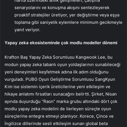
harita üzerindeki anlık gelişmeleri, çatışma
senaryolarını ve konuşma akışını sentezleyerek
proaktif stratejiler üretiyor, yer değiştirme veya eşya
toplama gibi saniyelik eylemlere minimum gecikmeyle
yanıt veriyor.
Yapay zeka ekosisteminde çok modlu modeller dönemi
Krafton Baş Yapay Zeka Sorumlusu Kangwook Lee, bu
modun yapay zeka tabanlı oyun yoldaşlarının sunabileceği
yeni deneyimleri keşfetmek adına ilk adım olduğunu
vurguladı. PUBG Oyun Geliştirme Sorumlusu SangKyun
Kim ise sistemin içerik üreticilerine yeni etkileşim ve
hikaye anlatımı fırsatları sunacağını belirtti. Şirket, Nisan
ayında duyurduğu “Raon” marka grubu altındaki dört çok
modlu yapay zeka modelini de ilerleyen süreçte oyun
süreçlerine entegre etmeyi planlıyor. Korece, Çince ve
İngilizce dillerinde sesli etkileşim sunan global beta