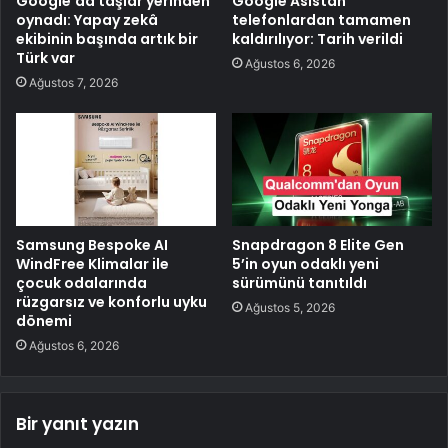
Google’da taşlar yerinden
Google Asistan
oynadı: Yapay zekâ
telefonlardan tamamen
ekibinin başında artık bir
kaldırılıyor: Tarih verildi
Türk var
Ağustos 6, 2026
Ağustos 7, 2026
Samsung Bespoke AI
Snapdragon 8 Elite Gen
WindFree Klimalar ile
5’in oyun odaklı yeni
çocuk odalarında
sürümünü tanıtıldı
rüzgarsız ve konforlu uyku
Ağustos 5, 2026
dönemi
Ağustos 6, 2026
Bir yanıt yazın