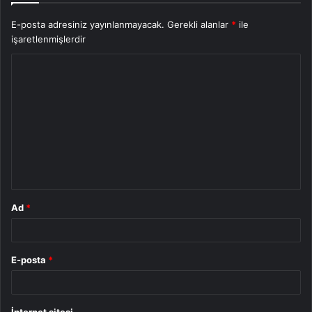
E-posta adresiniz yayınlanmayacak.
Gerekli alanlar
*
ile
işaretlenmişlerdir
Y
o
r
u
m
*
Ad
*
E-posta
*
İnternet sitesi