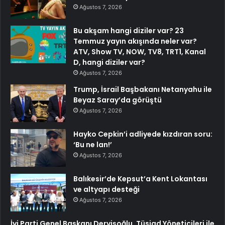
Ağustos 7, 2026
Bu akşam hangi diziler var? 23
Temmuz yayın akışında neler var?
ATV, Show TV, NOW, TV8, TRT1, Kanal
D, hangi diziler var?
Ağustos 7, 2026
Trump, İsrail Başbakanı Netanyahu ile
Beyaz Saray’da görüştü
Ağustos 7, 2026
Hayko Cepkin’i adliyede kızdıran soru:
‘Bu ne lan!’
Ağustos 7, 2026
Balıkesir’de Kepsut’a Kent Lokantası
ve altyapı desteği
Ağustos 7, 2026
İyi Parti Genel Başkanı Dervişoğlu, Tüsiad Yöneticileri ile