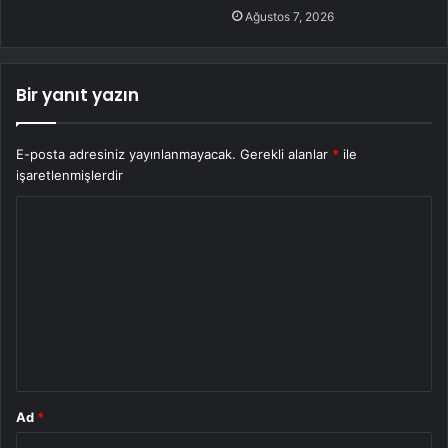
Ağustos 7, 2026
Bir yanıt yazın
E-posta adresiniz yayınlanmayacak.
Gerekli alanlar
*
ile
işaretlenmişlerdir
Y
o
r
u
m
*
Ad
*