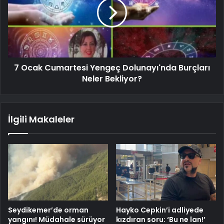
7 Ocak Cumartesi Yengeç Dolunayı'nda Burçları
Neler Bekliyor?
İlgili Makaleler
Seydikemer’de orman
Hayko Cepkin’i adliyede
yangını! Müdahale sürüyor
kızdıran soru: ‘Bu ne lan!’