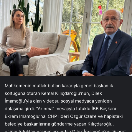
Mahkemenin mutlak butlan kararıyla genel başkanlık
koltuğuna oturan Kemal Kılıçdaroğlu’nun, Dilek
İmamoğlu’yla olan videosu sosyal medyada yeniden
dolaşıma girdi. “Arınma” mesajıyla tutuklu İBB Başkanı
Ekrem İmamoğlu’na, CHP lideri Özgür Özel’e ve hapisteki
belediye başkanlarına gönderme yapan Kılıçdaroğlu,
eşinin tutuklanmasının ardından Dilek İmamoğlu’nu ziyaret