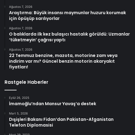
Ağustos 7, 2026
Araştırma: Büyük insansı maymunlar huzuru korumak
için öpüşüp sarılıyorlar
Ağustos 7, 2026
O balıklarda ilk kez bulaşıcı hastalık görüldü: Uzmanlar
‘tüketmeyin’ çağrısı yaptı
Ağustos 7, 2026
22 Temmuz benzine, mazota, motorine zam veya
indirim var mı? Güncel benzin motorin akaryakıt
fiyatları!
Rastgele Haberler
Eylül 26, 2025
İmamoğlu’ndan Mansur Yavaş’a destek
Mart 5, 2026
Dışişleri Bakanı Fidan’dan Pakistan-Afganistan
Telefon Diplomasisi
Mart 29, 2023