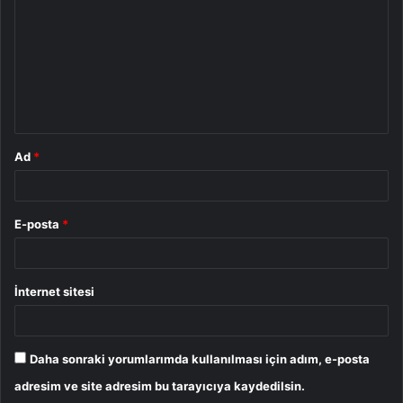
r
u
m
*
Ad
*
E-posta
*
İnternet sitesi
Daha sonraki yorumlarımda kullanılması için adım, e-posta
adresim ve site adresim bu tarayıcıya kaydedilsin.