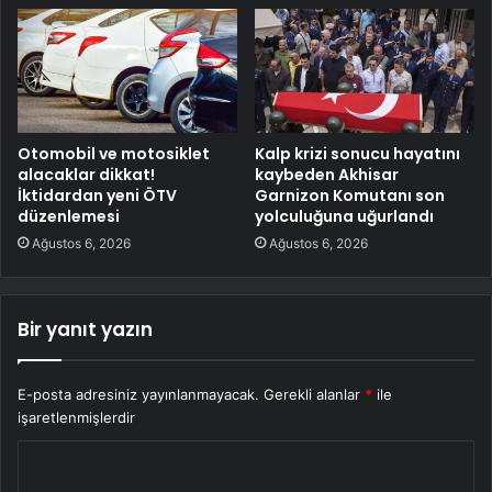
Otomobil ve motosiklet
Kalp krizi sonucu hayatını
alacaklar dikkat!
kaybeden Akhisar
İktidardan yeni ÖTV
Garnizon Komutanı son
düzenlemesi
yolculuğuna uğurlandı
Ağustos 6, 2026
Ağustos 6, 2026
Bir yanıt yazın
E-posta adresiniz yayınlanmayacak.
Gerekli alanlar
*
ile
işaretlenmişlerdir
Y
o