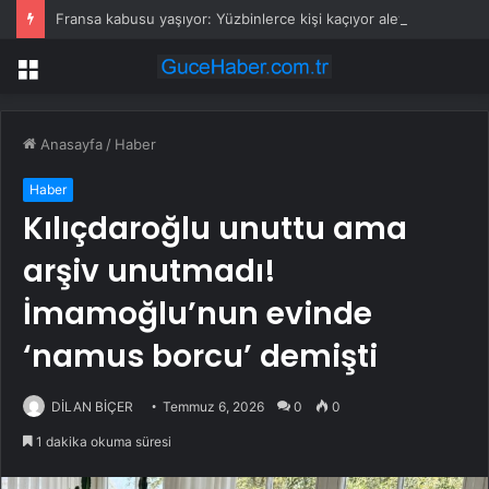
Fransa kabusu yaşıyor: Yüzbinlerce kişi kaçıyor alevler kovalıyor
Menü
Anasayfa
/
Haber
Haber
Kılıçdaroğlu unuttu ama
arşiv unutmadı!
İmamoğlu’nun evinde
‘namus borcu’ demişti
DİLAN BİÇER
Temmuz 6, 2026
0
0
1 dakika okuma süresi