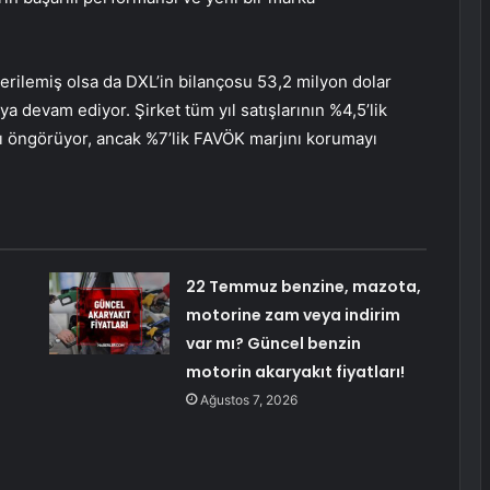
gerilemiş olsa da DXL’in bilançosu 53,2 milyon dolar
 devam ediyor. Şirket tüm yıl satışlarının %4,5’lik
nı öngörüyor, ancak %7’lik FAVÖK marjını korumayı
22 Temmuz benzine, mazota,
motorine zam veya indirim
var mı? Güncel benzin
motorin akaryakıt fiyatları!
Ağustos 7, 2026