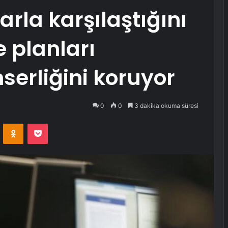
arla karşılaştığını
e planları
erliğini koruyor
0
0
3 dakika okuma süresi
VKontakte
Odnoklassniki
Pocket