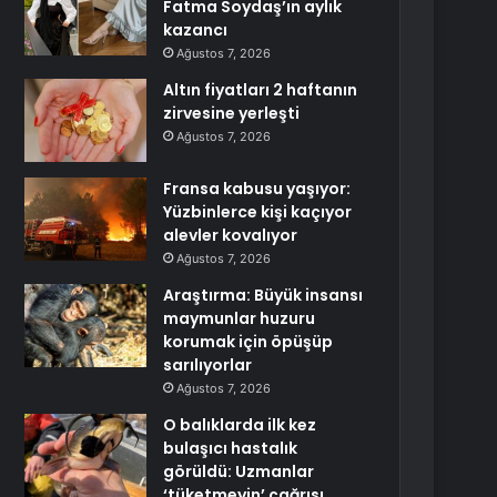
Fatma Soydaş’ın aylık
kazancı
Ağustos 7, 2026
Altın fiyatları 2 haftanın
zirvesine yerleşti
Ağustos 7, 2026
Fransa kabusu yaşıyor:
Yüzbinlerce kişi kaçıyor
alevler kovalıyor
Ağustos 7, 2026
Araştırma: Büyük insansı
maymunlar huzuru
korumak için öpüşüp
sarılıyorlar
Ağustos 7, 2026
O balıklarda ilk kez
bulaşıcı hastalık
görüldü: Uzmanlar
‘tüketmeyin’ çağrısı