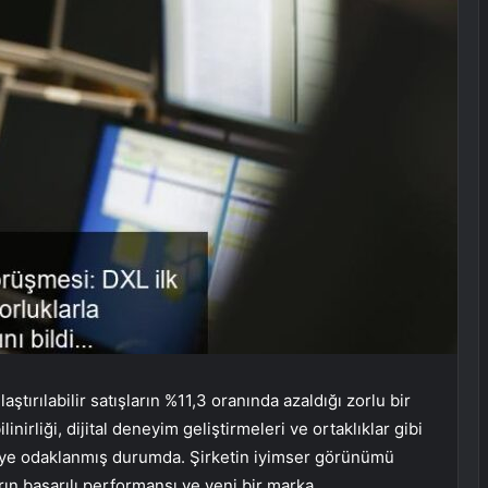
tırılabilir satışların %11,3 oranında azaldığı zorlu bir
nirliği, dijital deneyim geliştirmeleri ve ortaklıklar gibi
meye odaklanmış durumda. Şirketin iyimser görünümü
n başarılı performansı ve yeni bir marka