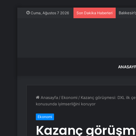
Balıkesir
Cuma, Ağustos 7 2026
Son Dakika Haberleri
ANASAY
Anasayfa
/
Ekonomi
/
Kazanç görüşmesi: DXL ilk çeyr
konusunda iyimserliğini koruyor
Ekonomi
Kazanç görüşmes