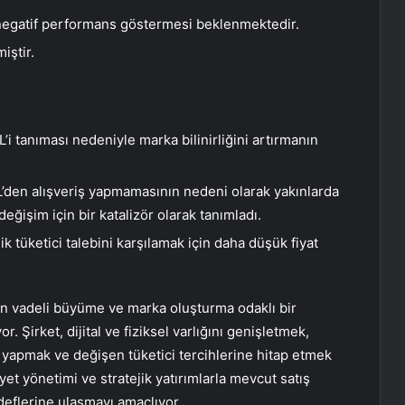
 negatif performans göstermesi beklenmektedir.
iştir.
L’i tanıması nedeniyle marka bilinirliğini artırmanın
L’den alışveriş yapmamasının nedeni olarak yakınlarda
işim için bir katalizör olarak tanımladı.
k tüketici talebini karşılamak için daha düşük fiyat
n vadeli büyüme ve marka oluşturma odaklı bir
r. Şirket, dijital ve fiziksel varlığını genişletmek,
i yapmak ve değişen tüketici tercihlerine hitap etmek
yet yönetimi ve stratejik yatırımlarla mevcut satış
flerine ulaşmayı amaçlıyor.