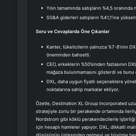
Yılın tamamında satışların %4,5 oranında
SG&A giderleri satışların %41,1’ine yükselm
Soru ve Cevaplarda Öne Çıkanlar
Kanter, tüketicilerin yalnızca %7-8’inin DX
öneminden bahsetti.
CEO, erkeklerin %50’sinden fazlasının DX
mağaza bulunmamasını gösterdi ve bunu değ
DXL, daha uygun fiyatlı seçeneklere yöneli
noktalarına sahip markalar ekliyor.
Özetle, Destination XL Group Incorporated uzu
stratejiyle zorlu bir perakende ortamında ilerliyo
Nordstrom gibi köklü perakendecilerle işbirliğ
için hesaplı hamleler yapıyor. DXL, dikkatli mali
düşüşünün üstesinden gelmeyi ve büyüme hede