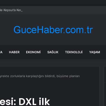
’de Kepsut’a Kent Lokantası ve altyapı desteği
FA
HABER
EKONOMI
SAĞLIK
TEKNOLOJI
YAŞAM
ekte zorluklarla karşılaştığını bildirdi, büyüme planları
i: DXL ilk