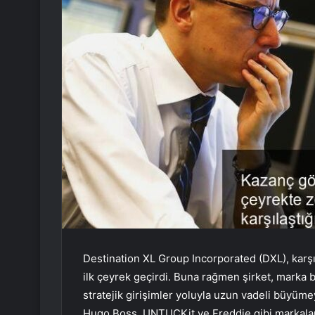
Destination XL Group Incorporated (DXL), karşılaş
ilk çeyrek geçirdi. Buna rağmen şirket, marka bili
stratejik girişimler yoluyla uzun vadeli büyü
Hugo Boss, UNTUCKit ve Freddie gibi markaları