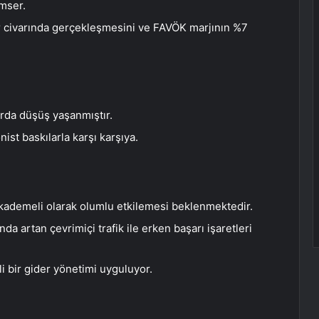
imser.
lar civarında gerçekleşmesini ve FAVÖK marjının %7
şlarda düşüş yaşanmıştır.
nist baskılarla karşı karşıya.
ı kademeli olarak olumlu etkilemesi beklenmektedir.
nda artan çevrimiçi trafik ile erken başarı işaretleri
li bir gider yönetimi uyguluyor.