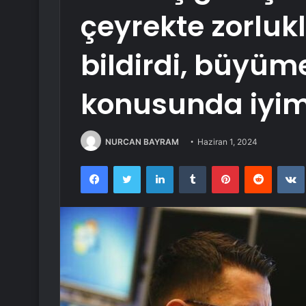
çeyrekte zorlukl
bildirdi, büyüm
konusunda iyims
NURCAN BAYRAM
Haziran 1, 2024
Facebook
Twitter
LinkedIn
Tumblr
Pinterest
Reddit