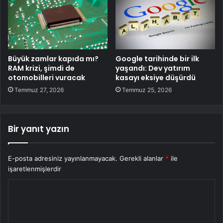
Büyük zamlar kapıda mı?
Google tarihinde bir ilk
RAM krizi, şimdi de
yaşandı: Dev yatırım
otomobilleri vuracak
kasayı eksiye düşürdü
Temmuz 27, 2026
Temmuz 25, 2026
Bir yanıt yazın
E-posta adresiniz yayınlanmayacak.
Gerekli alanlar
*
ile
işaretlenmişlerdir
Y
o
r