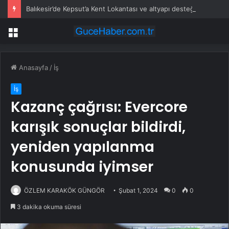
Balıkesir’de Kepsut’a Kent Lokantası ve altyapı desteği
Menü
Anasayfa
/
İş
İş
Kazanç çağrısı: Evercore
karışık sonuçlar bildirdi,
yeniden yapılanma
konusunda iyimser
ÖZLEM KARAKÖK GÜNGÖR
Şubat 1, 2024
0
0
3 dakika okuma süresi