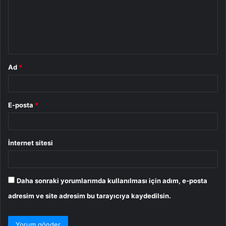
u
m
*
Ad
*
E-posta
*
İnternet sitesi
Daha sonraki yorumlarımda kullanılması için adım, e-posta
adresim ve site adresim bu tarayıcıya kaydedilsin.