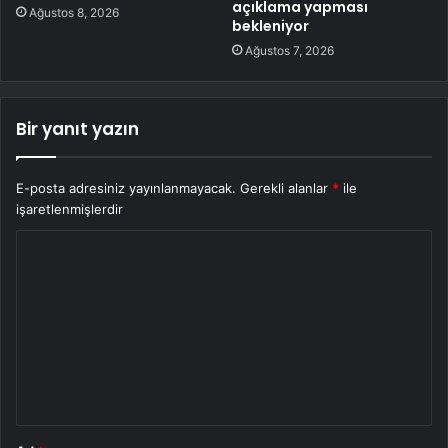
açıklama yapması
Ağustos 8, 2026
bekleniyor
Ağustos 7, 2026
Bir yanıt yazın
E-posta adresiniz yayınlanmayacak.
Gerekli alanlar
*
ile
işaretlenmişlerdir
Y
o
r
u
m
*