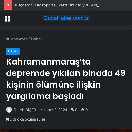
Kılıçdaroğlu ilk röportajı verdi: İktidar yürüyüşümüz başlamıştır; arınacağız, kazanacağız
Menü
Anasayfa
/
Haber
Haber
Kahramanmaraş’ta
depremde yıkılan binada 49
kişinin ölümüne ilişkin
yargılama başladı
DİLAN BİÇER
Nisan 3, 2024
0
0
2 dakika okuma süresi