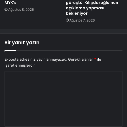
MYK’sı
görüştü! Kılıçdaroğlu’nun
açıklama yapması
Ağustos 8, 2026
bekleniyor
Ağustos 7, 2026
Bir yanıt yazın
E-posta adresiniz yayınlanmayacak.
Gerekli alanlar
*
ile
işaretlenmişlerdir
Y
o
r
u
m
*