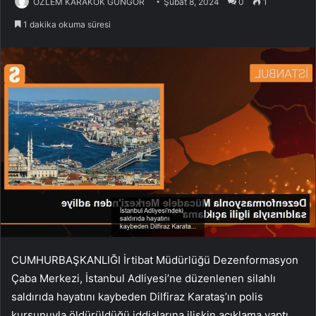
ÖZLEM KARAKÖK GÜNGÖR
Şubat 8, 2024
0
1
1 dakika okuma süresi
CUMHURBAŞKANLIĞI İrtibat Müdürlüğü Dezenformasyon
Çaba Merkezi, İstanbul Adliyesi’ne düzenlenen silahlı
saldırıda hayatını kaybeden Dilfiraz Karataş’ın polis
kurşunuyla öldürüldüğü iddialarına ilişkin açıklama yaptı.