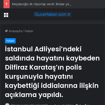
Kılıçdaroğlu ilk röportajı verdi: İktidar yürüyüşümüz başlamıştır; arınacağız, kazanacağız
Menü
Anasayfa
/
Haber
Haber
İstanbul Adliyesi’ndeki
saldırıda hayatını kaybeden
Dilfiraz Karataş’ın polis
kurşunuyla hayatını
kaybettiği iddialarına ilişkin
açıklama yapıldı.