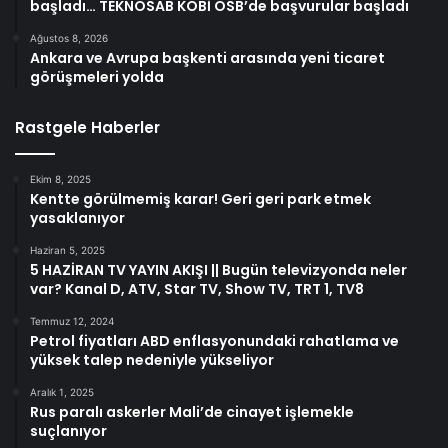
başladı… TEKNOSAB KOBİ OSB’de başvurular başladı
Ağustos 8, 2026
Ankara ve Avrupa başkenti arasında yeni ticaret
görüşmeleri yolda
Rastgele Haberler
Ekim 8, 2025
Kentte görülmemiş karar! Geri geri park etmek
yasaklanıyor
Haziran 5, 2025
5 HAZİRAN TV YAYIN AKIŞI || Bugün televizyonda neler
var? Kanal D, ATV, Star TV, Show TV, TRT 1, TV8
Temmuz 12, 2024
Petrol fiyatları ABD enflasyonundaki rahatlama ve
yüksek talep nedeniyle yükseliyor
Aralık 1, 2025
Rus paralı askerler Mali’de cinayet işlemekle
suçlanıyor