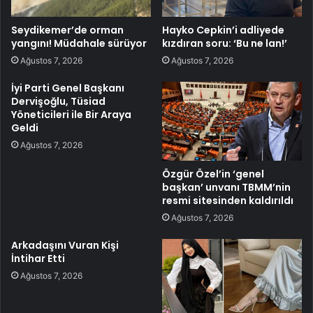
Seydikemer’de orman
Hayko Cepkin’i adliyede
yangını! Müdahale sürüyor
kızdıran soru: ‘Bu ne lan!’
Ağustos 7, 2026
Ağustos 7, 2026
İyi Parti Genel Başkanı
Dervişoğlu, Tüsiad
Yöneticileri ile Bir Araya
Geldi
Ağustos 7, 2026
Özgür Özel’in ‘genel
başkan’ unvanı TBMM’nin
resmi sitesinden kaldırıldı
Ağustos 7, 2026
Arkadaşını Vuran Kişi
İntihar Etti
Ağustos 7, 2026