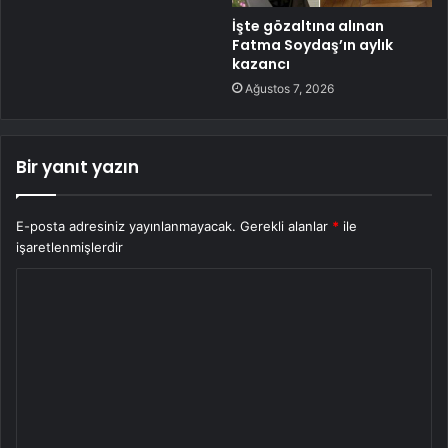
İşte gözaltına alınan
Fatma Soydaş’ın aylık
kazancı
Ağustos 7, 2026
Bir yanıt yazın
E-posta adresiniz yayınlanmayacak.
Gerekli alanlar
*
ile
işaretlenmişlerdir
Y
o
r
u
m
*