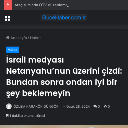
Araç alımında ÖTV düzenlemesi: Vatandaşlar bayilere akın etti
Menü
Anasayfa
/
Haber
Haber
İsrail medyası
Netanyahu’nun üzerini çizdi:
Bundan sonra ondan iyi bir
şey beklemeyin
ÖZLEM KARAKÖK GÜNGÖR
Ocak 28, 2024
0
0
1 dakika okuma süresi