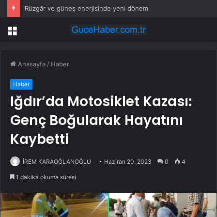
Rüzgâr ve güneş enerjisinde yeni dönem
Menü
Anasayfa
/
Haber
Haber
Iğdır’da Motosiklet Kazası:
Genç Boğularak Hayatını
Kaybetti
İREM KARAOĞLANOĞLU
Haziran 20, 2023
0
4
1 dakika okuma süresi