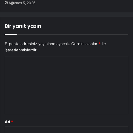
Ağustos 5, 2026
Bir yanıt yazın
E-posta adresiniz yayınlanmayacak.
Gerekli alanlar
*
ile
işaretlenmişlerdir
Y
o
r
u
m
*
Ad
*