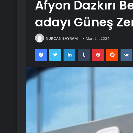
Afyon Dazkırı B
adayı Güneş Ze
NURCAN BAYRAM
Mart 24, 2024
Facebook
Twitter
LinkedIn
Tumblr
Pinterest
Reddit