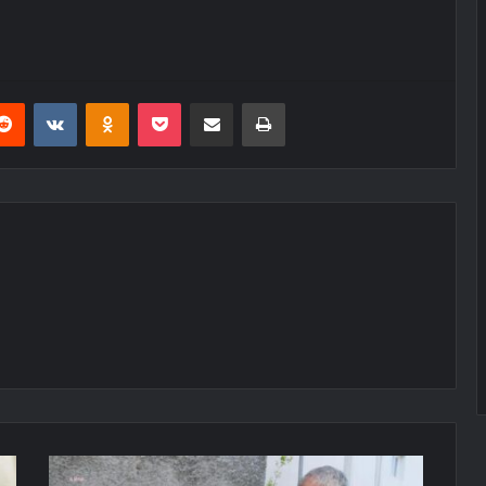
erest
Reddit
VKontakte
Odnoklassniki
Pocket
E-Posta ile paylaş
Yazdır