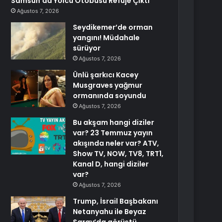
Samsun’da Yolcu Otobüsü Refüje Çıktı
Ağustos 7, 2026
Seydikemer’de orman
yangını! Müdahale
sürüyor
Ağustos 7, 2026
Ünlü şarkıcı Kacey
Musgraves yağmur
ormanında soyundu
Ağustos 7, 2026
Bu akşam hangi diziler
var? 23 Temmuz yayın
akışında neler var? ATV,
Show TV, NOW, TV8, TRT1,
Kanal D, hangi diziler
var?
Ağustos 7, 2026
Trump, İsrail Başbakanı
Netanyahu ile Beyaz