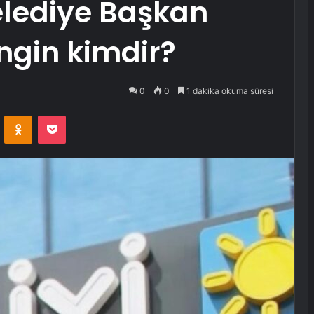
elediye Başkan
ngin kimdir?
0
0
1 dakika okuma süresi
VKontakte
Odnoklassniki
Pocket