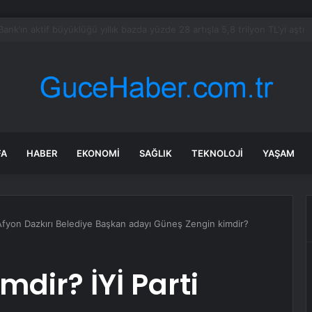
alımında ÖTV düzenlemesi: Vatandaşlar bayilere akın etti
FA
HABER
EKONOMI
SAĞLIK
TEKNOLOJI
YAŞAM
 Afyon Dazkırı Belediye Başkan adayı Güneş Zengin kimdir?
dir? İYİ Parti