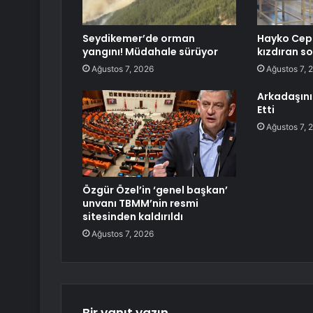
Seydikemer’de orman
Hayko Cepk
yangını! Müdahale sürüyor
kızdıran sor
Ağustos 7, 2026
Ağustos 7, 
Arkadaşını 
Etti
Ağustos 7, 
Özgür Özel’in ‘genel başkan’
unvanı TBMM’nin resmi
sitesinden kaldırıldı
Ağustos 7, 2026