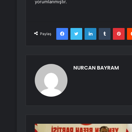
yorumlanmıştır.
Facebook
Twitter
LinkedIn
Tumblr
Pint
Paylaş
NURCAN BAYRAM