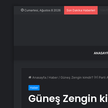
Araç 
Cumartesi, Ağustos 8 2026
Son Dakika Haberleri
ANASAY
Anasayfa
/
Haber
/
Güneş Zengin kimdir? İYİ Parti
Haber
Güneş Zengin kim