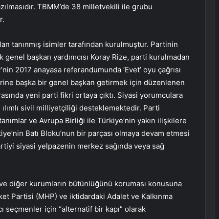
zılmasıdır. TBMM’de 38 milletvekili ile grubu
r.
lan tanınmış isimler tarafından kurulmuştur. Partinin
lk genel başkan yardımcısı Koray Rize, parti kurulmadan
’nin 2017 anayasa referandumunda ‘Evet’ oyu çağrısı
erine başka bir genel başkan getirmek için düzenlenen
sında yeni parti fikri ortaya çıktı. Siyasi yorumculara
ılımlı sivil milliyetçiliği desteklemektedir. Parti
nımlar ve Avrupa Birliği ile Türkiye’nin yakın ilişkilere
iye’nin Batı Bloku’nun bir parçası olmaya devam etmesi
artiyi siyasi yelpazenin merkez sağında veya sağ
ın ve diğer kurumların bütünlüğünü koruması konusuna
ket Partisi (MHP) ve iktidardaki Adalet ve Kalkınma
 seçmenler için “alternatif bir kapı” olarak