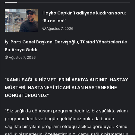
Hayko Cepkin’i adliyede kızdıran soru:
‘Bu ne lan!’
Ağustos 7, 2026
İyi Parti Genel Başkanı Dervişoğlu, Tüsiad Yöneticileri ile
Bir Araya Geldi
Ağustos 7, 2026
“KAMU SAĞLIK HİZMETLERİNİ ASKIYA ALDINIZ. HASTAYI
MÜŞTERİ, HASTANEYİ TİCARİ ALAN HASTANESİNE
DÖNÜŞTÜRDÜNÜZ”
“Siz sağlıkta dönüşüm programı dediniz, biz sağlıkta yıkım
programı dedik ve bugün geldiğimiz noktada bunun
sağlıkta bir yıkım programı olduğu açıkça görülüyor. Kamu
sağlık hizmetlerini özelleştirdiniz. Kamu sağlık hizmetlerini