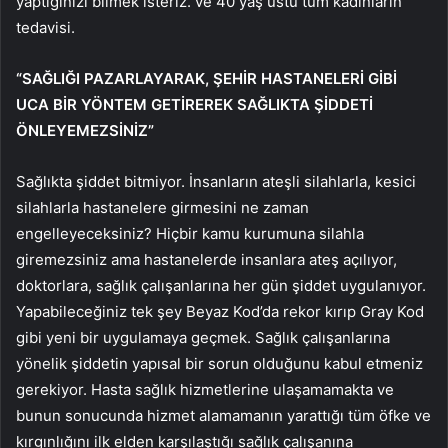
yaptığınızı bilmek isteriz. ve 40 yaş üstü tüm kadınların
tedavisi.
“SAĞLIĞI PAZARLAYARAK, ŞEHİR HASTANELERİ GİBİ
UCA BİR YÖNTEM GETİREREK SAĞLIKTA ŞİDDETİ
ÖNLEYEMEZSİNİZ”
Sağlıkta şiddet bitmiyor. İnsanların ateşli silahlarla, kesici
silahlarla hastanelere girmesini ne zaman
engelleyeceksiniz? Hiçbir kamu kurumuna silahla
giremezsiniz ama hastanelerde insanlara ateş açılıyor,
doktorlara, sağlık çalışanlarına her gün şiddet uygulanıyor.
Yapabileceğiniz tek şey Beyaz Kod’da rekor kırıp Gray Kod
gibi yeni bir uygulamaya geçmek. Sağlık çalışanlarına
yönelik şiddetin yapısal bir sorun olduğunu kabul etmeniz
gerekiyor. Hasta sağlık hizmetlerine ulaşamamakta ve
bunun sonucunda hizmet alamamanın yarattığı tüm öfke ve
kırgınlığını ilk elden karşılaştığı sağlık çalışanına