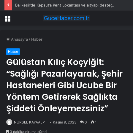
Balıkesir’de Kepsut’a Kent Lokantası ve altyapı desteği
Menü
Anasayfa
/
Haber
Haber
Gülüstan Kılıç Koçyiğit:
“Sağlığı Pazarlayarak, Şehir
Hastaneleri Gibi Ucube Bir
Yöntem Getirerek Sağlıkta
Şiddeti Önleyemezsiniz”
NURSEL KAYAALP
Kasım 9, 2023
0
1
3 dakika okuma süresi