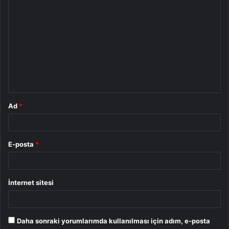
Y
o
r
u
m
*
Ad
*
E-posta
*
İnternet sitesi
Daha sonraki yorumlarımda kullanılması için adım, e-posta