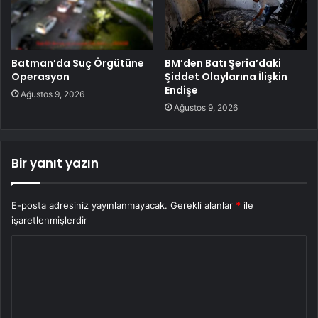
Batman’da Suç Örgütüne
BM’den Batı Şeria’daki
Operasyon
Şiddet Olaylarına İlişkin
Endişe
Ağustos 9, 2026
Ağustos 9, 2026
Bir yanıt yazın
E-posta adresiniz yayınlanmayacak.
Gerekli alanlar
*
ile
işaretlenmişlerdir
Y
o
r
u