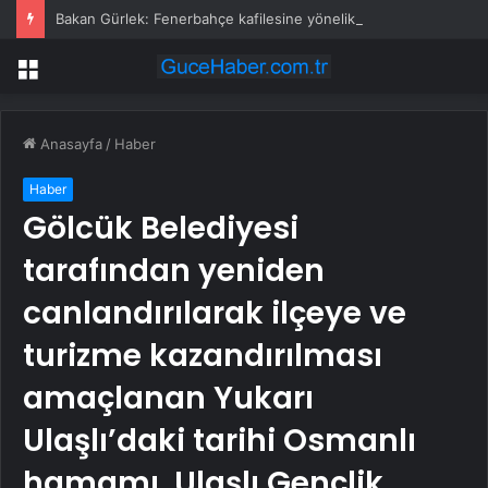
Bakan Gürlek: Fenerbahçe kafilesine yönelik 4 Nisan 2015 saldırısı yeniden incelemeye alındı
Menü
Anasayfa
/
Haber
Haber
Gölcük Belediyesi
tarafından yeniden
canlandırılarak ilçeye ve
turizme kazandırılması
amaçlanan Yukarı
Ulaşlı’daki tarihi Osmanlı
hamamı, Ulaşlı Gençlik