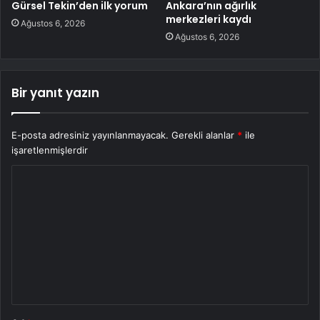
Gürsel Tekin’den ilk yorum
Ankara’nın ağırlık
merkezleri kaydı
Ağustos 6, 2026
Ağustos 6, 2026
Bir yanıt yazın
E-posta adresiniz yayınlanmayacak.
Gerekli alanlar
*
ile
işaretlenmişlerdir
Y
o
r
u
m
*