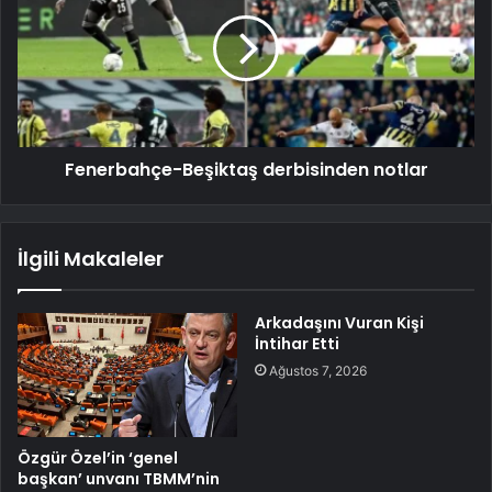
Fenerbahçe-Beşiktaş derbisinden notlar
İlgili Makaleler
Arkadaşını Vuran Kişi
İntihar Etti
Ağustos 7, 2026
Özgür Özel’in ‘genel
başkan’ unvanı TBMM’nin