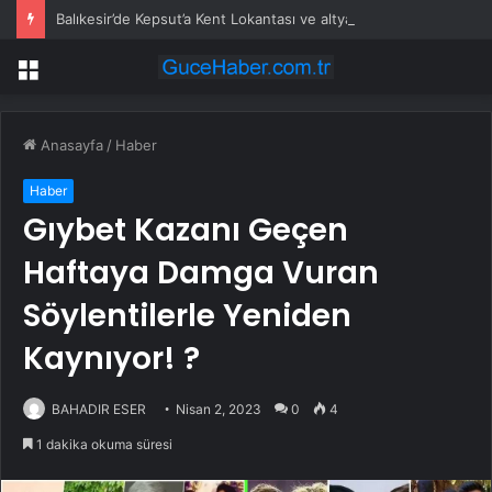
Balıkesir’de Kepsut’a Kent Lokantası ve altyapı desteği
Menü
Anasayfa
/
Haber
Haber
Gıybet Kazanı Geçen
Haftaya Damga Vuran
Söylentilerle Yeniden
Kaynıyor! ?
BAHADIR ESER
Nisan 2, 2023
0
4
1 dakika okuma süresi