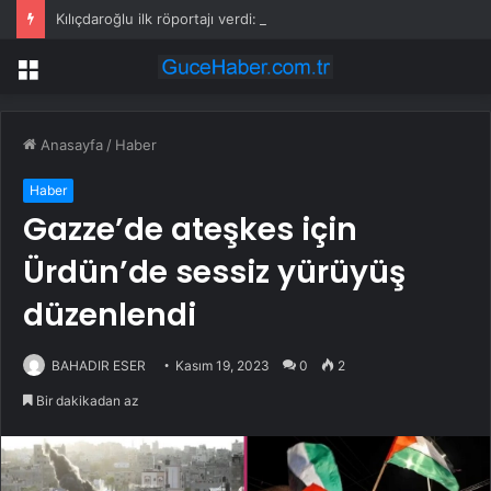
Kılıçdaroğlu ilk röportajı verdi: İktidar yürüyüşümüz başlamıştır; arınacağız, kazanacağız
Menü
Anasayfa
/
Haber
Haber
Gazze’de ateşkes için
Ürdün’de sessiz yürüyüş
düzenlendi
BAHADIR ESER
Kasım 19, 2023
0
2
Bir dakikadan az