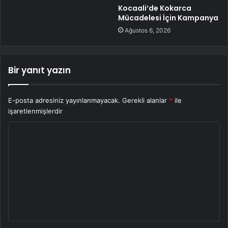
Kocaali’de Kokarca
Mücadelesi İçin Kampanya
Ağustos 6, 2026
Bir yanıt yazın
E-posta adresiniz yayınlanmayacak.
Gerekli alanlar
*
ile
işaretlenmişlerdir
Y
o
r
u
m
*