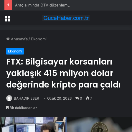
Araç alımında ÖTV düzenlemesi: Vatandaşlar bayilere akın etti
Menü
Anasayfa
/
Ekonomi
Ekonomi
FTX: Bilgisayar korsanları
yaklaşık 415 milyon dolar
değerinde kripto para çaldı
BAHADIR ESER
Ocak 20, 2023
0
7
Bir dakikadan az