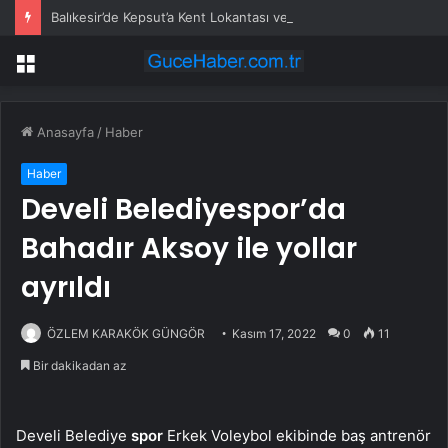
Balıkesir’de Kepsut’a Kent Lokantası ve altyapı desteği
Menü
Anasayfa
/
Haber
Haber
Develi Belediyespor’da
Bahadır Aksoy ile yollar
ayrıldı
ÖZLEM KARAKÖK GÜNGÖR
Kasım 17, 2022
0
11
Bir dakikadan az
Develi Belediye
spor
Erkek Voleybol ekibinde baş antrenör