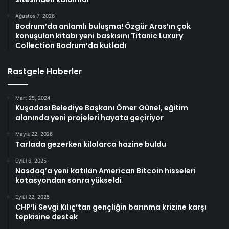
Ağustos 7, 2026
Bodrum’da anlamlı buluşma! Özgür Aras’ın çok
konuşulan kitabı yeni baskısını Titanic Luxury
Collection Bodrum’da kutladı
Rastgele Haberler
Mart 25, 2024
Kuşadası Belediye Başkanı Ömer Günel, eğitim
alanında yeni projeleri hayata geçiriyor
Mayıs 22, 2026
Tarlada gezerken kilolarca hazine buldu
Eylül 6, 2025
Nasdaq’a yeni katılan American Bitcoin hisseleri
kotasyondan sonra yükseldi
Eylül 22, 2025
CHP’li Sevgi Kılıç’tan gençliğin barınma krizine karşı
tepkisine destek