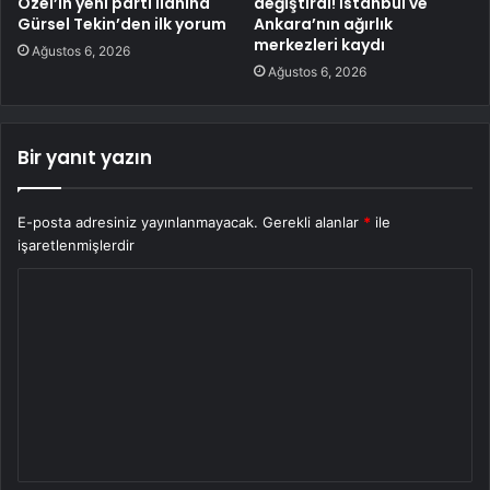
Özel’in yeni parti ilanına
değiştirdi! İstanbul ve
Gürsel Tekin’den ilk yorum
Ankara’nın ağırlık
merkezleri kaydı
Ağustos 6, 2026
Ağustos 6, 2026
Bir yanıt yazın
E-posta adresiniz yayınlanmayacak.
Gerekli alanlar
*
ile
işaretlenmişlerdir
Y
o
r
u
m
*