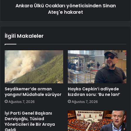
Ankara Ülkü Ocakları yöneticisinden Sinan
Ateş'e hakaret
İlgili Makaleler
Seydikemer’de orman
Hayko Cepkin’i adliyede
yangını! Müdahale sürüyor
kızdıran soru: ‘Bu ne lan!’
Ağustos 7, 2026
Ağustos 7, 2026
İyi Parti Genel Başkanı
Dervişoğlu, Tüsiad
Yöneticileri ile Bir Araya
Geldi