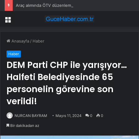
Araç alımında ÖTV düzenlemesi: Vatandaşlar bayilere akın etti
Menü
Anasayfa
/
Haber
Haber
DEM Parti CHP ile yarışıyor…
Halfeti Belediyesinde 65
personelin görevine son
verildi!
NURCAN BAYRAM
Mayıs 11, 2024
0
0
Bir dakikadan az