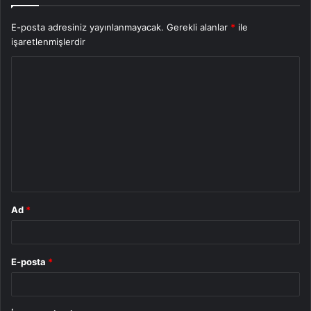
E-posta adresiniz yayınlanmayacak.
Gerekli alanlar
*
ile
işaretlenmişlerdir
Y
o
r
u
m
*
Ad
*
E-posta
*