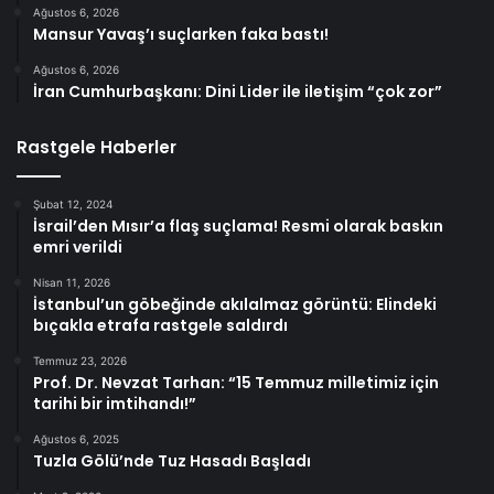
Ağustos 6, 2026
Mansur Yavaş’ı suçlarken faka bastı!
Ağustos 6, 2026
İran Cumhurbaşkanı: Dini Lider ile iletişim “çok zor”
Rastgele Haberler
Şubat 12, 2024
İsrail’den Mısır’a flaş suçlama! Resmi olarak baskın
emri verildi
Nisan 11, 2026
İstanbul’un göbeğinde akılalmaz görüntü: Elindeki
bıçakla etrafa rastgele saldırdı
Temmuz 23, 2026
Prof. Dr. Nevzat Tarhan: “15 Temmuz milletimiz için
tarihi bir imtihandı!”
Ağustos 6, 2025
Tuzla Gölü’nde Tuz Hasadı Başladı