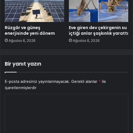
Rüzgâr ve güneş
Eve giren dev çekirgenin su
enerjisinde yeni dönem
içtiği anlar şaşkınlık yarattı
Ağustos 6, 2026
Ağustos 6, 2026
Bir yanıt yazın
E-posta adresiniz yayınlanmayacak.
Gerekli alanlar
*
ile
işaretlenmişlerdir
Y
o
r
u