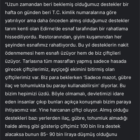
“Uzun zamandan beri beklemiş olduğumuz destekler bir
hafta on günden beri T.C. kimlik numaralarına göre
yatırılıyor ama daha önceden almış olduğumuz destekler
tarım kenti olan Edirne’de esnaf tarafından bir rahatlama
hissediliyordu. Restoranından, giyim kuşamından her
şeyinden esnafımız rahatlıyordu. Bu yıl desteklerin nakit
ödenmemesi hem esnafı üzüyor hem de biz çiftçileri
üzüyor. Tarlasına tüm masrafları yapmış sadece hasada
girecek çiftçilerimiz, ayçiçeği ekimini bitirmiş olan
çiftçilerimiz var. Biz para beklerken ‘Sadece mazot, gübre
ilaç ve tohumlukta bu parayı kullanabilirsin’ diyorlar. Bu
bizim hepimizi üzdü. Böyle olmamalı, devletimizi idare
eden insanlar çıkıp bunları açıkça konuşmalı bizim paraya
ihtiyacımız var. Yine harcanan çiftçi oluyor. Almış olduğu
destekleri bazı yerlerden ilaç, gübre, tohumluk almadığı
halde almış gibi gösterip çiftçimiz 100 bin lira destek
alacaksa bunun 85- 90 bin liraya düşmüş olduğunu