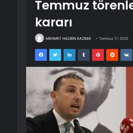
Temmuz törenl
kararı
MEHMET HAZBİN KAZBEK
Temmuz 17, 2025
Facebook
Twitter
LinkedIn
Tumblr
Pinterest
Reddit