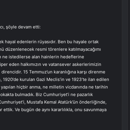
cı, şöyle devam etti:
cek hayal edenlerin rüyasıdır. Ben bu hayale ortak
ü düzenlenecek resmi törenlere katılmayacağımı
 ne istedilerse alan hainlerin hedeflerine
per eden halkımızın ve vatansever askerlerimizin
in direncidir. 15 Temmuz’un karanlığına karşı direnme
, 1920’de kurulan Gazi Meclis’in ve 1923’te ilan edilen
 yapılan hiçbir anma, ne milletin vicdanında ne tarihin
 sokakta bulmadık. Biz Cumhuriyet’i ne pazarlık
Cumhuriyet’i, Mustafa Kemal Atatürk’ün önderliğinde,
ar ettik. Ve bugün de aynı kararlılıkla, onu savunmaya