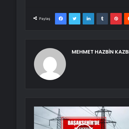
Facebook
Twitter
LinkedIn
Tumblr
Pint
Paylaş
MEHMET HAZBİN KAZB