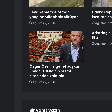
Seydikemer’de orman
Hayko Cepk
yangını! Müdahale sürüyor
kızdıran sor
Ağustos 7, 2026
Ağustos 7, 
Arkadaşını 
Etti
Ağustos 7, 
Özgür Özel’in ‘genel başkan’
unvanı TBMM’nin resmi
sitesinden kaldırıldı
Ağustos 7, 2026
Bir yanıt yazın