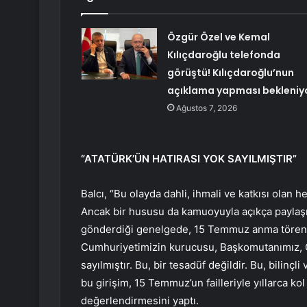
Özgür Özel ve Kemal
Kılıçdaroğlu telefonda
görüştü! Kılıçdaroğlu’nun
açıklama yapması bekleniy
Ağustos 7, 2026
“ATATÜRK’ÜN HATIRASI YOK SAYILMIŞTIR”
Balcı, “Bu olayda dahli, ihmali ve katkısı olan 
Ancak bir hususu da kamuoyuyla açıkça paylaşma
gönderdiği genelgede, 15 Temmuz anma törenle
Cumhuriyetimizin kurucusu, Başkomutanımız, Ga
sayılmıştır. Bu, bir tesadüf değildir. Bu, bilinçli
bu girişim, 15 Temmuz’un failleriyle yıllarca k
değerlendirmesini yaptı.