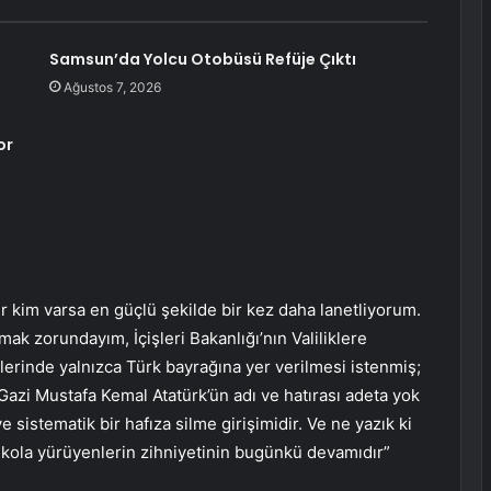
Samsun’da Yolcu Otobüsü Refüje Çıktı
Ağustos 7, 2026
or
her kim varsa en güçlü şekilde bir kez daha lanetliyorum.
k zorundayım, İçişleri Bakanlığı’nın Valiliklere
rinde yalnızca Türk bayrağına yer verilmesi istenmiş;
zi Mustafa Kemal Atatürk’ün adı ve hatırası adeta yok
 ve sistematik bir hafıza silme girişimidir. Ve ne yazık ki
ol kola yürüyenlerin zihniyetinin bugünkü devamıdır”