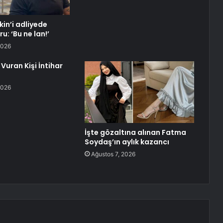
in’i adliyede
u: ‘Bu ne lan!’
2026
Vuran Kişi İntihar
2026
İşte gözaltına alınan Fatma
Soydaş’ın aylık kazancı
Ağustos 7, 2026