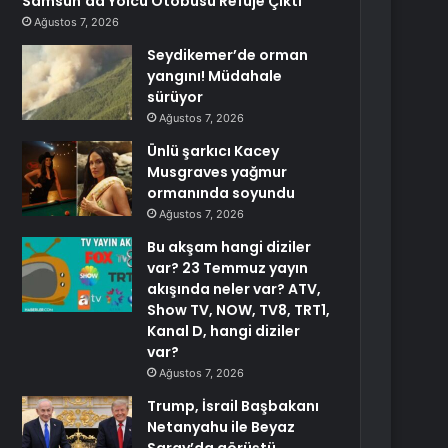
Samsun’da Yolcu Otobüsü Refüje Çıktı
Ağustos 7, 2026
Seydikemer’de orman
yangını! Müdahale
sürüyor
Ağustos 7, 2026
Ünlü şarkıcı Kacey
Musgraves yağmur
ormanında soyundu
Ağustos 7, 2026
Bu akşam hangi diziler
var? 23 Temmuz yayın
akışında neler var? ATV,
Show TV, NOW, TV8, TRT1,
Kanal D, hangi diziler
var?
Ağustos 7, 2026
Trump, İsrail Başbakanı
Netanyahu ile Beyaz