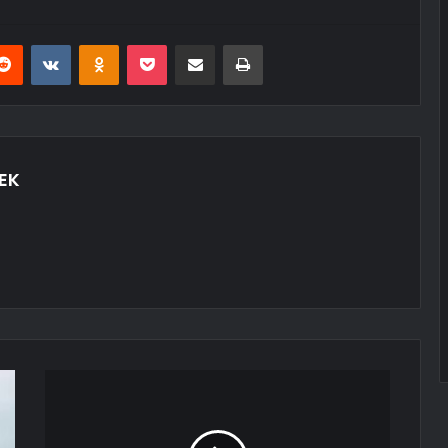
erest
Reddit
VKontakte
Odnoklassniki
Pocket
E-Posta ile paylaş
Yazdır
EK