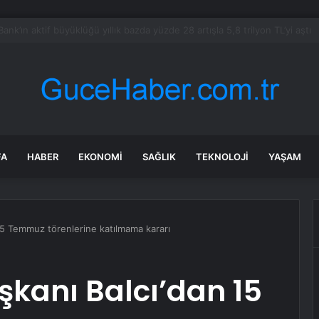
alımında ÖTV düzenlemesi: Vatandaşlar bayilere akın etti
FA
HABER
EKONOMI
SAĞLIK
TEKNOLOJI
YAŞAM
15 Temmuz törenlerine katılmama kararı
şkanı Balcı’dan 15