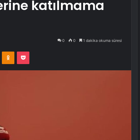
erine katılmama
0
0
1 dakika okuma süresi
VKontakte
Odnoklassniki
Pocket