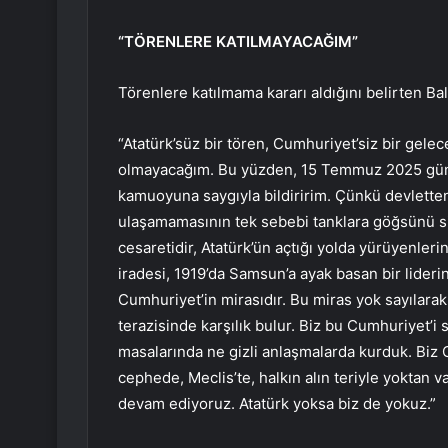
“TÖRENLERE KATILMAYACAĞIM”
Törenlere katılmama kararı aldığını belirten Bal
“Atatürk’süz bir tören, Cumhuriyet’siz bir gele
olmayacağım. Bu yüzden, 15 Temmuz 2025 gün
kamuoyuna saygıyla bildiririm. Çünkü devletten
ulaşamamasının tek sebebi tanklara göğsünü si
cesaretidir, Atatürk’ün açtığı yolda yürüyenler
iradesi, 1919’da Samsun’a ayak basan bir liderin
Cumhuriyet’in mirasıdır. Bu miras yok sayılarak
terazisinde karşılık bulur. Biz bu Cumhuriyet’i
masalarında ne gizli anlaşmalarda kurduk. Biz 
cephede, Meclis’te, halkın alın teriyle yoktan v
devam ediyoruz. Atatürk yoksa biz de yokuz.”