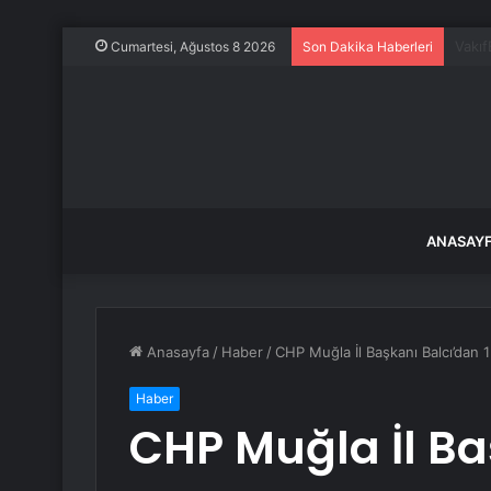
Araç 
Cumartesi, Ağustos 8 2026
Son Dakika Haberleri
ANASAY
Anasayfa
/
Haber
/
CHP Muğla İl Başkanı Balcı’dan 
Haber
CHP Muğla İl Ba