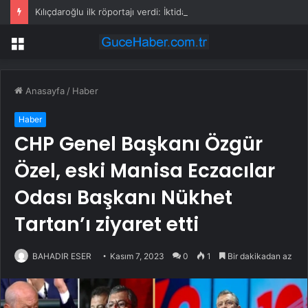
Kılıçdaroğlu ilk röportajı verdi: İktidar yürüyüşümüz başlamıştır; arınacağız, kazanacağız
Menü
Anasayfa
/
Haber
Haber
CHP Genel Başkanı Özgür
Özel, eski Manisa Eczacılar
Odası Başkanı Nükhet
Tartan’ı ziyaret etti
BAHADIR ESER
Kasım 7, 2023
0
1
Bir dakikadan az