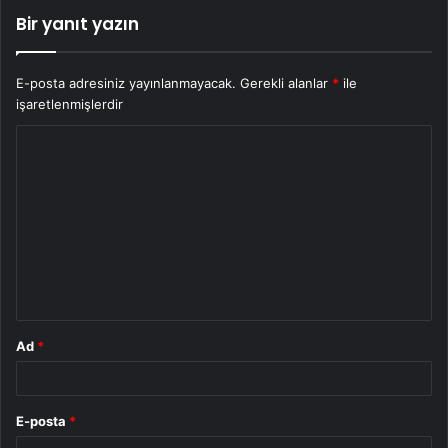
Bir yanıt yazın
E-posta adresiniz yayınlanmayacak.
Gerekli alanlar
*
ile
işaretlenmişlerdir
Y
o
r
u
m
*
Ad
*
E-posta
*