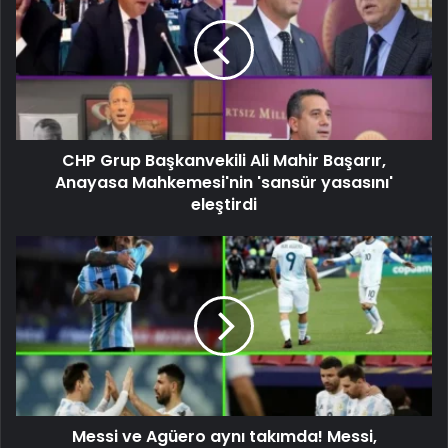
CHP Grup Başkanvekili Ali Mahir Başarır,
Anayasa Mahkemesi'nin 'sansür yasasını'
eleştirdi
Messi ve Agüero aynı takımda! Messi,