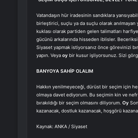
Vatandaşın hür iradesinin sandıklara yansıyabilm
birleştirici, suçlu ya da suçlu olarak anılmayan y
kuklası olarak partiden gelen talimatları harfi
gücünü arkalarında hisseden iblisler. Beceriks
Siyaset yapmak istiyorsanız önce görevinizi bı
yapın. Veya
oy
bir kusur işliyorsunuz. Sizi gör
BANYOYA SAHİP OLALIM
Hakkın yenilmeyeceği, dürüst bir seçim için he
olmaya davet ediyorum. Bu seçimin kin ve nefret
bırakıldığı bir seçim olmasını diliyorum.
Oy
Sonu
kazanacak, dostluk kazanacak, hoşgörü kazana
Kaynak: ANKA / Siyaset