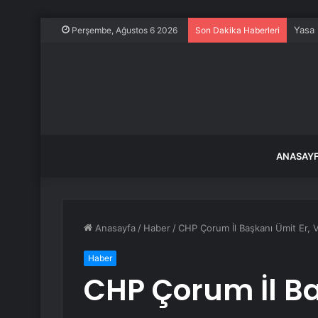
Yasa 
Perşembe, Ağustos 6 2026
Son Dakika Haberleri
ANASAY
Anasayfa
/
Haber
/
CHP Çorum İl Başkanı Ümit Er, Va
Haber
CHP Çorum İl Ba