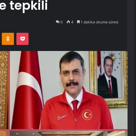
e tepkili
0
4
1 dakika okuma süresi
VKontakte
Odnoklassniki
Pocket