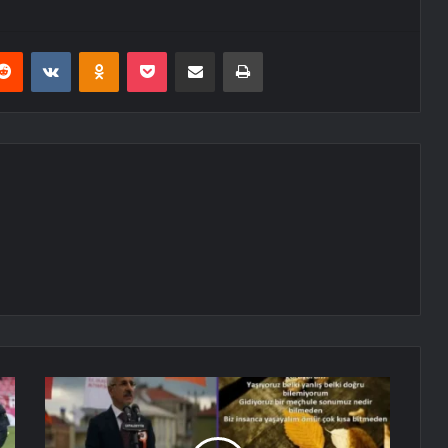
erest
Reddit
VKontakte
Odnoklassniki
Pocket
E-Posta ile paylaş
Yazdır