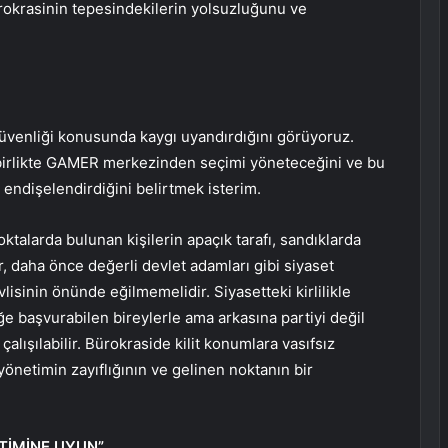
okrasinin tepesindekilerin yolsuzluğunu ve
güvenliği konusunda kaygı uyandırdığını görüyoruz.
e birlikte GAMER merkezinden seçimi yöneteceğini ve bu
endişelendirdiğini belirtmek isterim.
ktalarda bulunan kişilerin apaçık tarafı, sandıklarda
r, daha önce değerli devlet adamları gibi siyaset
vlisinin önünde eğilmemelidir. Siyasetteki kirlilikle
niğe başvurabilen bireylerle ama arkasına partiyi değil
 çalışılabilir. Bürokraside kilit konumlara vasıfsız
 yönetimin zayıflığının ve gelinen noktanın bir
TİMİNE UYUN”