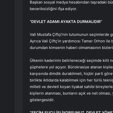
Başkan sosyal medya hesabından taşradaki bür
beceriksizliğini ifşa ediyor.
“DEVLET ADAMI AYAKTA DURMALIDIR”
Vali Mustafa Çiftçi’nin tutumunun seçimlerde 
Ayrıca Vali Çiftç’in yardımcısı Tamer Orhon il
durumdan kimsenin haberi olmamasının bizleri 
Ülkenin kaderinin belirleneceği seçimde kilit no
şüphelere yol açıyor. Bürokrasiye atanan kişile
karşısında dimdik durabilmeli, hiçbir parti göre
birlikte iktidarda kalabilmek için her türlü tek
milleti ve devleti koyan liyakat sahibi bireylerle
kişilerin atanması, bunların açık ve net olması,
göstergesidir.
“SEÇİM SUÇU İŞLİYORSUNUZ, DEVLET YÖNE