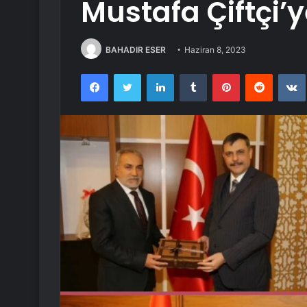
Mustafa Çiftçi’y
BAHADIR ESER
Haziran 8, 2023
Facebook
Twitter
LinkedIn
Tumblr
Pinterest
Reddit