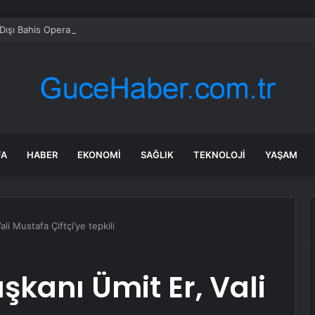
Dışı Bahis Operasyonunda 66 Tutuklama
FA
HABER
EKONOMI
SAĞLIK
TEKNOLOJI
YAŞAM
li Mustafa Çiftçi’ye tepkili
şkanı Ümit Er, Vali