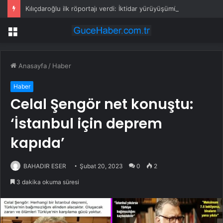
Kılıçdaroğlu ilk röportajı verdi: İktidar yürüyüşümüz başlamıştır; arınacağız, kazanacağız
Menü
Anasayfa
/
Haber
Haber
Celal Şengör net konuştu:
‘İstanbul için deprem
kapıda’
BAHADIR ESER
Şubat 20, 2023
0
2
3 dakika okuma süresi