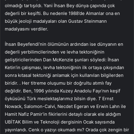
olmadığı tartışıldı. Yani İhsan Bey dünya çapında çok
değerli bir keşifti. Bu nedenle 1988’de Almanlar ona en
büyük jeoloji madalyaları olan Gustav Steinmann
madalyasını verdiler.
İhsan Beyefendi’nin ölümünün ardından ise dünyanın en
değerli yerbilimcilerinden ve levha tektoniğinin
geliştiricilerinden Dan McKenzie şunları söyledi: İhsan
Ketin’in çalışması, levha tektoniğinin ilk ortaya çıkışından
sonra kıtasal tektoniği anlamak için kullanılan bilgilerden
biridir. . Her titreme oluşumu bir doğrultu atımlı fay
değildir. Ben, 1996 yılında Kuzey Anadolu Fayı’nın keşif
öyküsünü Türk meslektaşlarımız bilsin diye.
T
Ernst
Nowack, Salomon-Calvi, Necdet Egeran ve Erwin Lahn ile
Hamit Nafiz Pamir’in fikirlerini detaylı olarak ele aldığım
UBİTAK Bilim ve Teknoloji dergisinin Ocak sayısında
yayınlandı. Cenk o yazıyı okumadı mı? Orada çok zengin bir