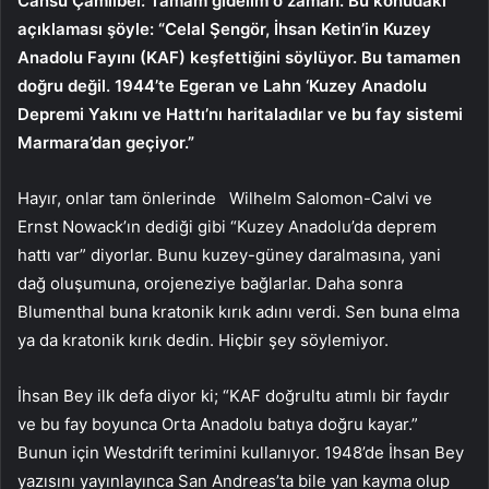
Cansu Çamlıbel: Tamam gidelim o zaman. Bu konudaki
açıklaması şöyle: “Celal Şengör, İhsan Ketin’in Kuzey
Anadolu Fayını (KAF) keşfettiğini söylüyor. Bu tamamen
doğru değil. 1944’te Egeran ve Lahn ‘Kuzey Anadolu
Depremi Yakını ve Hattı’nı haritaladılar ve bu fay sistemi
Marmara’dan geçiyor.”
Hayır, onlar tam önlerinde
Wilhelm Salomon-Calvi ve
Ernst Nowack’ın dediği gibi “Kuzey Anadolu’da deprem
hattı var” diyorlar. Bunu kuzey-güney daralmasına, yani
dağ oluşumuna, orojeneziye bağlarlar. Daha sonra
Blumenthal buna kratonik kırık adını verdi. Sen buna elma
ya da kratonik kırık dedin. Hiçbir şey söylemiyor.
İhsan Bey ilk defa diyor ki; “KAF doğrultu atımlı bir faydır
ve bu fay boyunca Orta Anadolu batıya doğru kayar.”
Bunun için Westdrift terimini kullanıyor. 1948’de İhsan Bey
yazısını yayınlayınca San Andreas’ta bile yan kayma olup