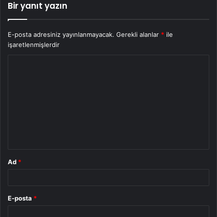
Bir yanıt yazın
E-posta adresiniz yayınlanmayacak.
Gerekli alanlar
*
ile
işaretlenmişlerdir
Y
o
r
u
m
*
Ad
*
E-posta
*