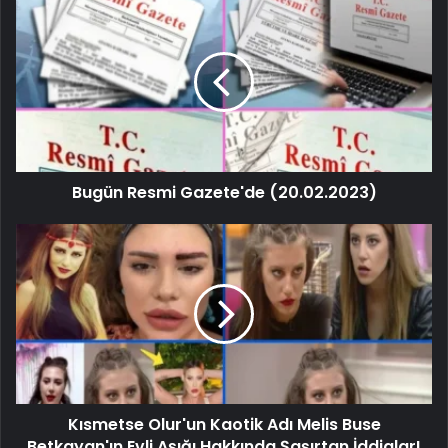
Bugün Resmi Gazete'de (20.02.2023)
Kısmetse Olur'un Kaotik Adı Melis Buse
Betkayan'ın Evli Aşığı Hakkında Şaşırtan İddialar!