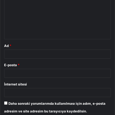
o
r
u
m
*
Ad
*
E-posta
*
İnternet sitesi
Daha sonraki yorumlarımda kullanılması için adım, e-posta
adresim ve site adresim bu tarayıcıya kaydedilsin.