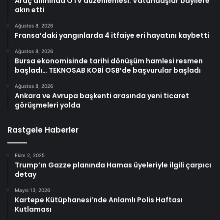
Araç alımında ÖTV düzenlemesi: Vatandaşlar bayilere
akın etti
Ağustos 8, 2026
Fransa’daki yangınlarda 4 itfaiye eri hayatını kaybetti
Ağustos 8, 2026
Bursa ekonomisinde tarihi dönüşüm hamlesi resmen
başladı… TEKNOSAB KOBİ OSB’de başvurular başladı
Ağustos 8, 2026
Ankara ve Avrupa başkenti arasında yeni ticaret
görüşmeleri yolda
Rastgele Haberler
Ekim 2, 2025
Trump’ın Gazze planında Hamas üyeleriyle ilgili çarpıcı
detay
Mayıs 13, 2026
Kartepe Kütüphanesi’nde Anlamlı Polis Haftası
Kutlaması