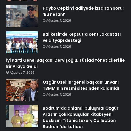
Hayko Cepkin’i adliyede kızdıran soru:
‘Bu ne lan!’
Ağustos 7, 2026
Balıkesir’de Kepsut’a Kent Lokantası
ve altyapı desteği
Ağustos 7, 2026
İyi Parti Genel Başkanı Dervişoğlu, Tüsiad Yöneticileri ile
Bir Araya Geldi
Ağustos 7, 2026
Özgür Özel’in ‘genel başkan’ unvanı
TBMM’nin resmi sitesinden kaldırıldı
Ağustos 7, 2026
Bodrum’da anlamlı buluşma! Özgür
Aras’ın çok konuşulan kitabı yeni
baskısını Titanic Luxury Collection
Bodrum’da kutladı