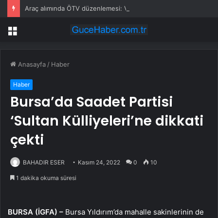
Araç alımında ÖTV düzenlemesi: Vatandaşlar bayilere akın etti
Menü
Anasayfa
/
Haber
Haber
Bursa’da Saadet Partisi
‘Sultan Külliyeleri’ne dikkati
çekti
BAHADIR ESER
Kasım 24, 2022
0
10
1 dakika okuma süresi
BURSA (İGFA) –
Bursa Yıldırım’da mahalle sakinlerinin de