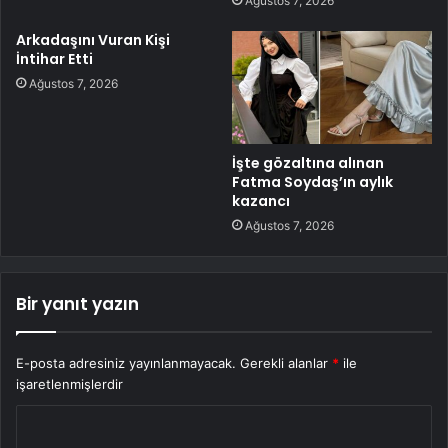
Ağustos 7, 2026
Arkadaşını Vuran Kişi
İntihar Etti
Ağustos 7, 2026
İşte gözaltına alınan
Fatma Soydaş’ın aylık
kazancı
Ağustos 7, 2026
Bir yanıt yazın
E-posta adresiniz yayınlanmayacak.
Gerekli alanlar
*
ile
işaretlenmişlerdir
Y