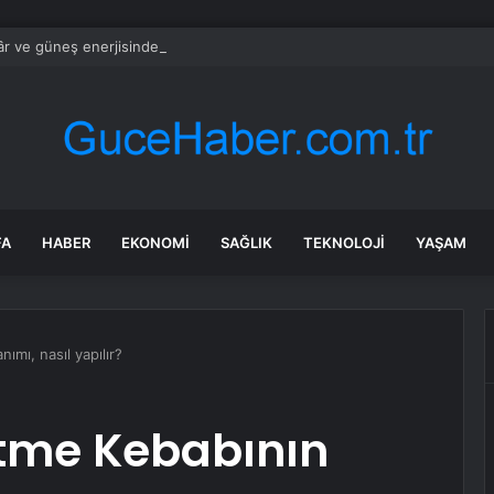
r ve güneş enerjisinde yeni dönem
FA
HABER
EKONOMI
SAĞLIK
TEKNOLOJI
YAŞAM
mı, nasıl yapılır?
tme Kebabının