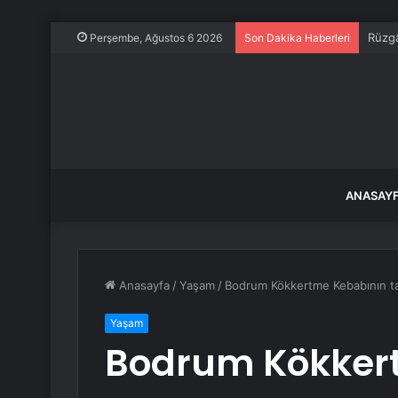
Rüzgâ
Perşembe, Ağustos 6 2026
Son Dakika Haberleri
ANASAY
Anasayfa
/
Yaşam
/
Bodrum Kökkertme Kebabının tanı
Yaşam
Bodrum Kökker