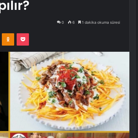
ılır?
0
6
1 dakika okuma süresi
VKontakte
Odnoklassniki
Pocket