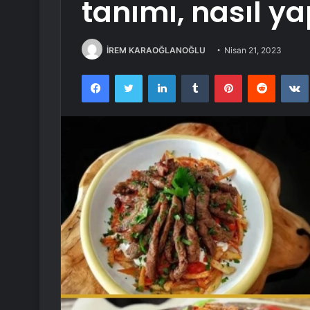
tanımı, nasıl yap
İREM KARAOĞLANOĞLU
Nisan 21, 2023
Facebook
Twitter
LinkedIn
Tumblr
Pinterest
Reddit