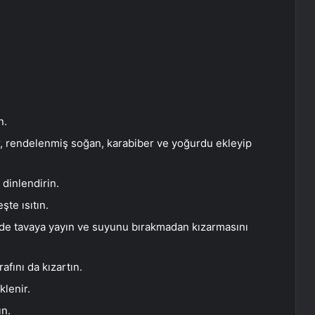
n.
er, rendelenmiş soğan, karabiber ve yoğurdu ekleyip
 dinlendirin.
şte ısıtın.
lde tavaya yayın ve suyunu bırakmadan kızarmasını
rafını da kızartın.
klenir.
ın.