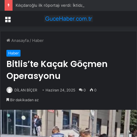
Kılıçdaroğlu ilk röportajı verdi: İktidar yürüyüşümüz başlamıştır; arınacağız, kazanacağız
Menü
Anasayfa
/
Haber
Haber
Bitlis’te Kaçak Göçmen
Operasyonu
DİLAN BİÇER
Haziran 24, 2025
0
0
Bir dakikadan az