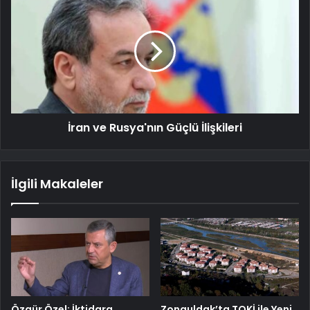
İran ve Rusya'nın Güçlü İlişkileri
İlgili Makaleler
Özgür Özel: İktidara
Zonguldak’ta TOKİ ile Yeni