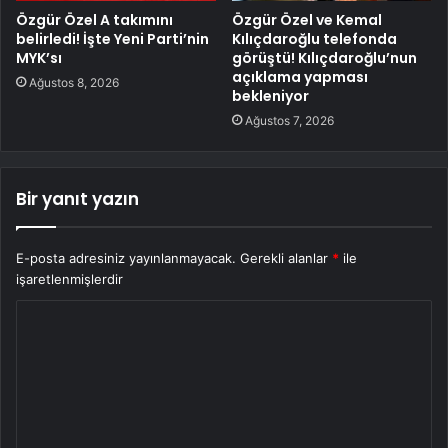
Özgür Özel A takımını
Özgür Özel ve Kemal
belirledi! İşte Yeni Parti’nin
Kılıçdaroğlu telefonda
MYK’sı
görüştü! Kılıçdaroğlu’nun
açıklama yapması
Ağustos 8, 2026
bekleniyor
Ağustos 7, 2026
Bir yanıt yazın
E-posta adresiniz yayınlanmayacak.
Gerekli alanlar
*
ile
işaretlenmişlerdir
Y
o
r
u
m