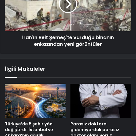
İran'ın Beit Şemeş'te vurduğu binanın
enkazından yeni görüntüler
İlgili Makaleler
Türkiye’de 5 şehir yön
Parasız doktora
değiştirdi! İstanbul ve
gidemiyorduk parasız
Ankara’nın ağırlık
doktor olamıyoruz