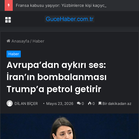
Fransa kabusu yaşıyor: Yüzbinlerce kişi kaçıyor alevler kovalıyor
Menü
Anasayfa
/
Haber
Haber
Avrupa’dan aykırı ses:
İran’ın bombalanması
Trump’a petrol getirir
DİLAN BİÇER
Mayıs 23, 2026
0
0
Bir dakikadan az