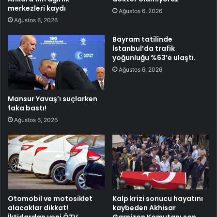
merkezleri kaydı
Ağustos 6, 2026
Ağustos 6, 2026
Bayram tatilinde
İstanbul’da trafik
yoğunluğu %63’e ulaştı.
Ağustos 6, 2026
Mansur Yavaş’ı suçlarken
faka bastı!
Ağustos 6, 2026
Otomobil ve motosiklet
Kalp krizi sonucu hayatını
alacaklar dikkat!
kaybeden Akhisar
İktidardan yeni ÖTV
Garnizon Komutanı son