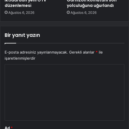
düzenlemesi
yolculuğuna uğurlandı
Ağustos 6, 2026
Ağustos 6, 2026
Bir yanıt yazın
E-posta adresiniz yayınlanmayacak.
Gerekli alanlar
*
ile
işaretlenmişlerdir
Y
o
r
u
m
*
Ad
*