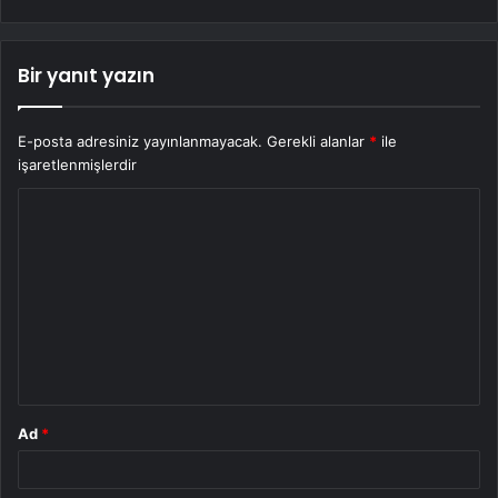
Bir yanıt yazın
E-posta adresiniz yayınlanmayacak.
Gerekli alanlar
*
ile
işaretlenmişlerdir
Y
o
r
u
m
*
Ad
*