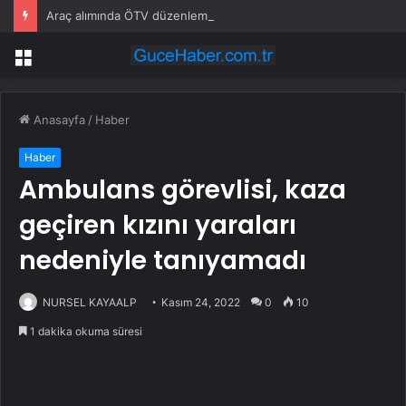
Araç alımında ÖTV düzenlemesi: Vatandaşlar bayilere akın etti
Menü
Anasayfa
/
Haber
Haber
Ambulans görevlisi, kaza
geçiren kızını yaraları
nedeniyle tanıyamadı
NURSEL KAYAALP
Kasım 24, 2022
0
10
1 dakika okuma süresi