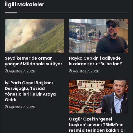
İlgili Makaleler
Seydikemer’de orman
Hayko Cepkin’i adliyede
yangını! Müdahale sürüyor
kızdıran soru: ‘Bu ne lan!’
Ağustos 7, 2026
Ağustos 7, 2026
İyi Parti Genel Başkanı
Dervişoğlu, Tüsiad
Yöneticileri ile Bir Araya
Geldi
Ağustos 7, 2026
Özgür Özel’in ‘genel
başkan’ unvanı TBMM’nin
resmi sitesinden kaldırıldı