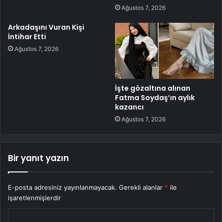
Ağustos 7, 2026
Arkadaşını Vuran Kişi
İntihar Etti
Ağustos 7, 2026
İşte gözaltına alınan
Fatma Soydaş’ın aylık
kazancı
Ağustos 7, 2026
Bir yanıt yazın
E-posta adresiniz yayınlanmayacak.
Gerekli alanlar
*
ile
işaretlenmişlerdir
Y