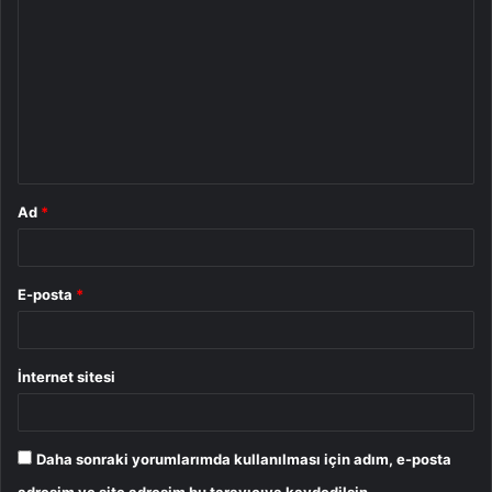
o
r
u
m
*
Ad
*
E-posta
*
İnternet sitesi
Daha sonraki yorumlarımda kullanılması için adım, e-posta