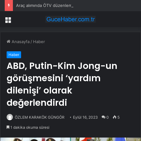
Araç alımında ÖTV düzenlemesi: Vatandaşlar bayilere akın etti
Menü
Anasayfa
/
Haber
Haber
ABD, Putin-Kim Jong-un
görüşmesini ‘yardım
dilenişi’ olarak
değerlendirdi
ÖZLEM KARAKÖK GÜNGÖR
Eylül 16, 2023
0
5
1 dakika okuma süresi