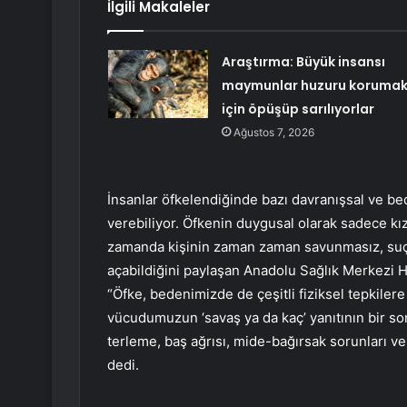
İlgili Makaleler
Araştırma: Büyük insansı
maymunlar huzuru koruma
için öpüşüp sarılıyorlar
Ağustos 7, 2026
İnsanlar öfkelendiğinde bazı davranışsal ve be
verebiliyor. Öfkenin duygusal olarak sadece kızgı
zamanda kişinin zaman zaman savunmasız, suçl
açabildiğini paylaşan Anadolu Sağlık Merkezi
“Öfke, bedenimizde de çeşitli fiziksel tepkilere
vücudumuzun ‘savaş ya da kaç’ yanıtının bir so
terleme, baş ağrısı, mide-bağırsak sorunları ve k
dedi.