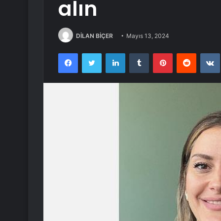
alın
DİLAN BİÇER
Mayıs 13, 2024
Facebook
Twitter
LinkedIn
Tumblr
Pinterest
Reddit