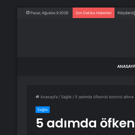
Kılıçdaro
Pazar, Ağustos 9 2026
Son Dakika Haberleri
ANASAY
Anasayfa
/
Sağlık
/
5 adımda öfkenizi kontrol altına 
Sağlık
5 adımda öfkeni