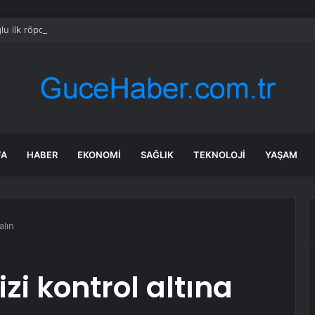
ğlu ilk röportajı verdi: İktidar yürüyüşümüz başlamıştır; arınacağız, kazan
FA
HABER
EKONOMI
SAĞLIK
TEKNOLOJI
YAŞAM
alın
zi kontrol altına