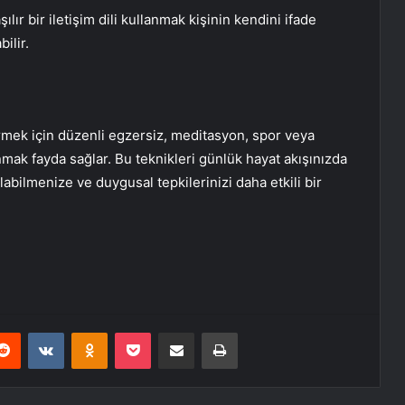
lır bir iletişim dili kullanmak kişinin kendini ifade
ilir.
rmek için düzenli egzersiz, meditasyon, spor veya
mak fayda sağlar. Bu teknikleri günlük hayat akışınızda
abilmenize ve duygusal tepkilerinizi daha etkili bir
erest
Reddit
VKontakte
Odnoklassniki
Pocket
E-Posta ile paylaş
Yazdır