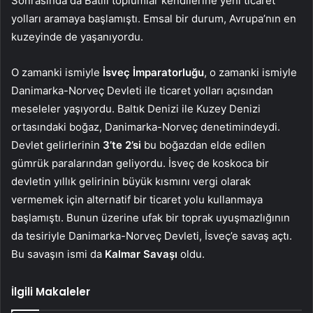
Sonrasında da Batılı toplumlar kendilerine yeni ticaret
yolları aramaya başlamıştı. Emsal bir durum, Avrupa’nın en
kuzeyinde de yaşanıyordu.
O zamanki ismiyle
İsveç İmparatorluğu
, o zamanki ismiyle
Danimarka-Norveç Devleti ile ticaret yolları açısından
meseleler yaşıyordu. Baltık Denizi ile Kuzey Denizi
ortasındaki boğaz, Danimarka-Norveç denetimindeydi.
Devlet gelirlerinin
3’te 2’si
bu boğazdan elde edilen
gümrük paralarından geliyordu. İsveç de koskoca bir
devletin yıllık gelirinin büyük kısmını vergi olarak
vermemek için alternatif bir ticaret yolu kullanmaya
başlamıştı. Bunun üzerine ufak bir toprak uyuşmazlığının
da tesiriyle Danimarka-Norveç Devleti, İsveç’e savaş açtı.
Bu savaşın ismi da
Kalmar Savaşı
oldu.
İlgili Makaleler