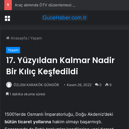
Araç alımında ÖTV düzenlemesi: Vatandaşlar bayilere akın etti
Menü
Anasayfa
/
Yaşam
Yaşam
17. Yüzyıldan Kalmar Nadir
Bir Kılıç Keşfedildi
ÖZLEM KARAKÖK GÜNGÖR
Kasım 26, 2022
0
9
1 dakika okuma süresi
1500’lerde Osmanlı İmparatorluğu, Doğu Akdeniz’deki
bütün ticaret yollarına
hakim olmayı başarmıştı.