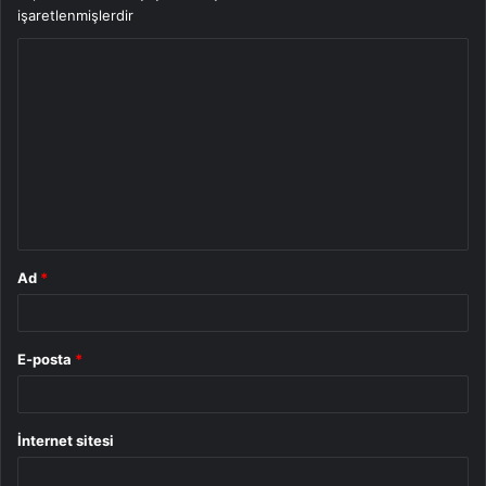
işaretlenmişlerdir
Y
o
r
u
m
*
Ad
*
E-posta
*
İnternet sitesi